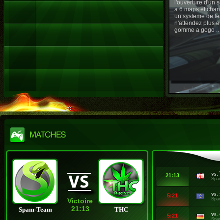
l'ouverture d'un
a 6 maps et chan
un systeme de le
n'attendez plus e
gomme a gogo ..
vs.
21:13
Spa
vs.
5:21
Spa
Victoire
21:13
Spam-Team
THC
vs.
5:21
Spa