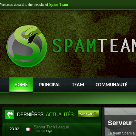
Welcome aboard to the website of
Spam-Team
HOME
PRINCIPAL
TEAM
COMMUNAUTÉ
Serveur 
Server Tech League
23.02
Ecrit par
Slyd
La team Spam a l