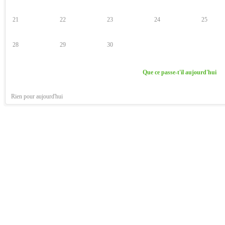
21
22
23
24
25
28
29
30
Que ce passe-t'il aujourd'hui
Rien pour aujourd'hui