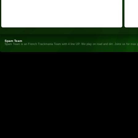
Spam Team
Spam Team is an French Trackmania Team with 4 line UP. We play on road and dirt. Joins us for max 