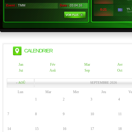
Event :
TMM
Date :
03.04.16
vs.
0:21
Spa
CALENDRIER
Jan
Fév
Mar
Avr
Jui
Aoû
Sep
Oct
«
AOÛ
SEPTEMBRE 2026
Lun
Mar
Mer
Jeu
V
1
2
3
4
7
8
9
10
11
14
15
16
17
18