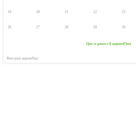
19
20
21
22
23
26
27
28
29
30
Que ce passe-t'il aujourd'hui
Rien pour aujourd'hui