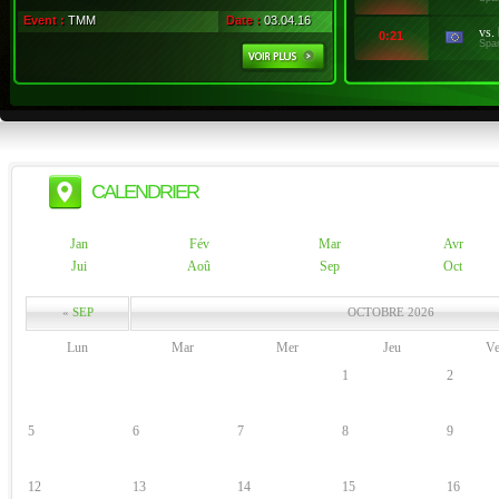
Event :
TMM
Date :
03.04.16
vs.
0:21
Spa
CALENDRIER
Jan
Fév
Mar
Avr
Jui
Aoû
Sep
Oct
«
SEP
OCTOBRE 2026
Lun
Mar
Mer
Jeu
V
1
2
5
6
7
8
9
12
13
14
15
16