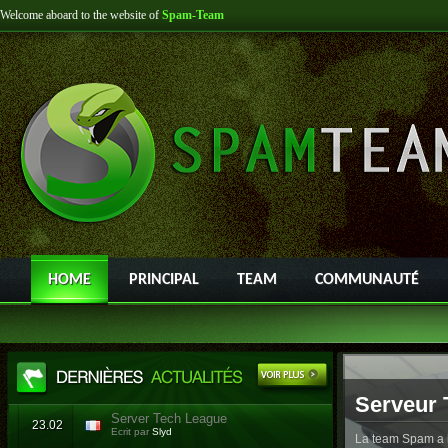
Welcome aboard to the website of
Spam-Team
HOME
PRINCIPAL
TEAM
COMMUNAUTÉ
Serveur 
Server Tech League
23.02
Ecrit par
Slyd
La team Spam a l