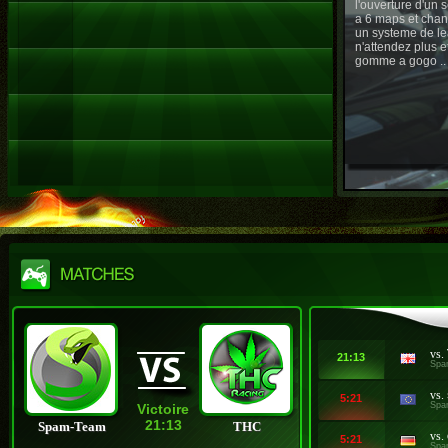
l'ouverture d'un
a 6 maps et chan
un systeme de le
n'attendez plus e
gomme a gogo ..
vs.
21:13
Spa
vs.
5:21
Spa
Victoire
21:13
Spam-Team
THC
vs.
5:21
Spa