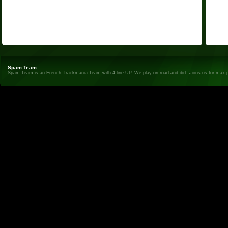
Spam Team
Spam Team is an French Trackmania Team with 4 line UP. We play on road and dirt. Joins us for max 