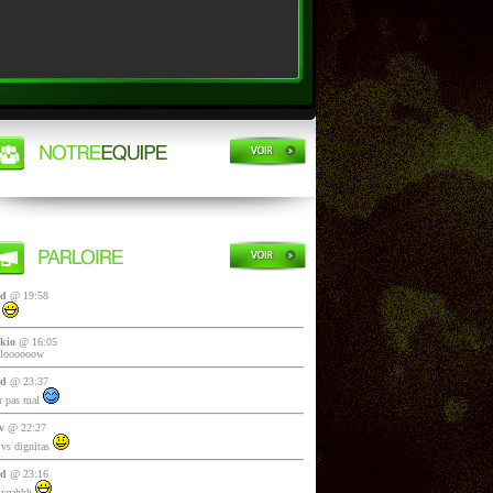
yd
@ 19:58
i
kio
@ 16:05
lloooooow
yd
@ 23:37
 pas mal
v
@ 22:27
vs dignitas
yd
@ 23:16
 yeahhh