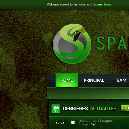
Welcome aboard to the website of
Spam-Team
HOME
PRINCIPAL
TEAM
Server Tech League
23.02
Ecrit par
Slyd