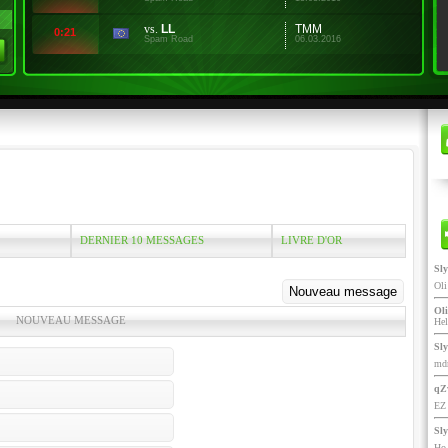
vs.
LL
TMM
0:21
Spam Road
06.03.2016
DERNIER 10 MESSAGES
LIVRE D'OR
Sl
Ol
Oli
NOUVEAU MESSAGE
He
Sl
mdr
qZ
EZ 
Sl
Ho