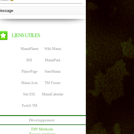
LIENS UTILES
ManiaPlanet
Wiki Mania
MX
ManiaPark
PlayerPage
StatsMania
Mania Actu
TM Forum
Site ESL
ManiaCalendar
Twitch TM
Développement
TM² Methods
Xaseco explorer