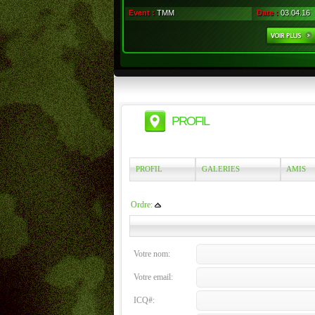
Event :
TMM
Date :
03.04.16
PROFIL
PROFIL
GALERIES
AMIS
Ordre:
Votre nom:
Votre email:
ICQ#: