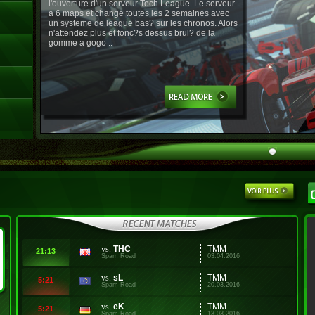
l'ouverture d'un serveur Tech League. Le serveur
a 6 maps et change toutes les 2 semaines avec
un systeme de league bas? sur les chronos. Alors
n'attendez plus et fonc?s dessus brul? de la
gomme a gogo ..
vs.
THC
TMM
21:13
Spam Road
03.04.2016
vs.
sL
TMM
5:21
Spam Road
20.03.2016
vs.
eK
TMM
5:21
Spam Road
13.03.2016