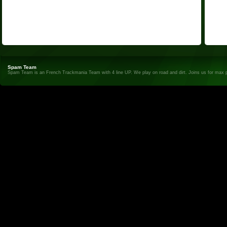
Spam Team
Spam Team is an French Trackmania Team with 4 line UP. We play on road and dirt. Joins us for max 