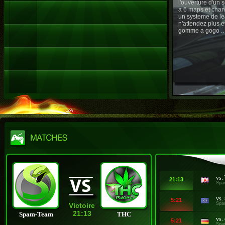
l'ouverture d'un
a 6 maps et chan
un systeme de le
n'attendez plus e
gomme a gogo ..
vs.
21:13
Spa
vs.
5:21
Spa
Victoire
21:13
Spam-Team
THC
vs.
5:21
Spa