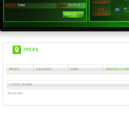
Event :
TMM
Date :
03.04.16
vs.
0:21
Spa
PROFIL
PROFIL
GALERIES
AMIS
DERNIER 10 M
• LISTE D'AMIS
Aucun ami.