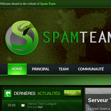
Welcome aboard to the website of
Spam-Team
HOME
PRINCIPAL
TEAM
COMMUNAUTÉ
Serveur 
Server Tech League
23.02
Ecrit par
Slyd
La team Spam a l