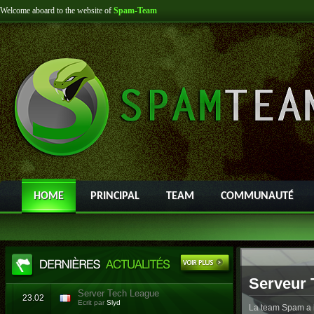
Welcome aboard to the website of
Spam-Team
HOME
PRINCIPAL
TEAM
COMMUNAUTÉ
Serveur 
Server Tech League
23.02
Ecrit par
Slyd
La team Spam a l