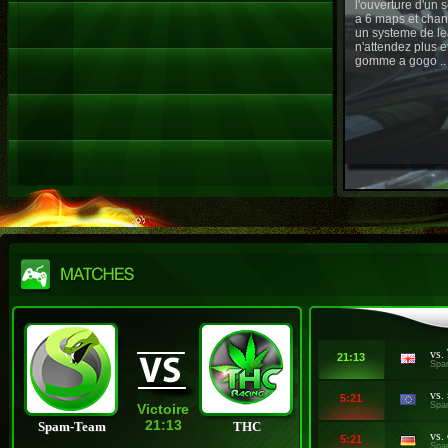
l'ouverture d'un
a 6 maps et chan
un systeme de le
n'attendez plus e
gomme a gogo ..
vs.
21:13
Spa
vs.
5:21
Spa
Victoire
21:13
Spam-Team
THC
vs.
5:21
Spa