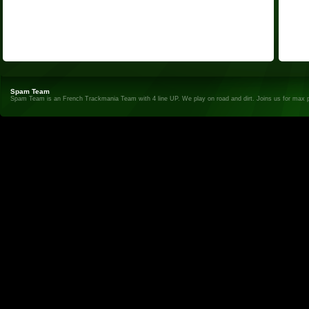
Spam Team
Spam Team is an French Trackmania Team with 4 line UP. We play on road and dirt. Joins us for max 