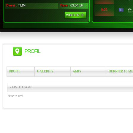
Event :
TMM
Date :
03.04.16
vs.
0:21
Spa
PROFIL
PROFIL
GALERIES
AMIS
DERNIER 10 M
• LISTE D'AMIS
Aucun ami.