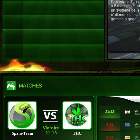
l'ouverture d'un
a 6 maps et chan
un systeme de le
n'attendez plus e
gomme a gogo ..
vs.
21:13
Spa
vs.
5:21
Spa
Victoire
21:13
Spam-Team
THC
vs.
5:21
Spa