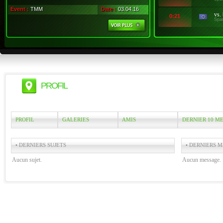
Event :
TMM
Date :
03.04.16
vs.
0:21
Spa
PROFIL
PROFIL
GALERIES
AMIS
DERNIER 10 M
• DERNIERS SUJETS
• DERNIERS M
Aucun sujet.
Aucun message.