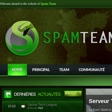
Welcome aboard to the website of
Spam-Team
HOME
PRINCIPAL
TEAM
COMMUNAUTÉ
Serveur 
Server Tech League
23.02
Ecrit par
Slyd
La team Spam a l