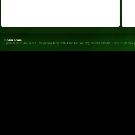
Spam Team
Spam Team is an French Trackmania Team with 4 line UP. We play on road and dirt. Joins us for max 