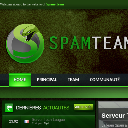
Welcome aboard to the website of
Spam-Team
HOME
PRINCIPAL
TEAM
COMMUNAUTÉ
Serveur 
Server Tech League
23.02
Ecrit par
Slyd
La team Spam a l