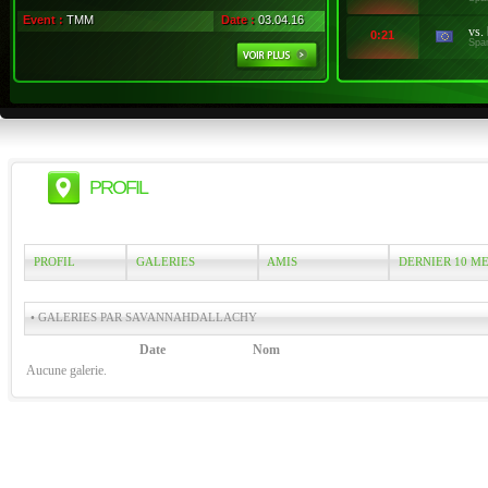
Event :
TMM
Date :
03.04.16
vs.
0:21
Spa
PROFIL
PROFIL
GALERIES
AMIS
DERNIER 10 M
• GALERIES PAR SAVANNAHDALLACHY
Date
Nom
Aucune galerie.