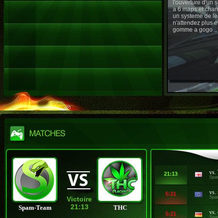
l'ouverture d'un
a 6 maps et chan
un systeme de le
n'attendez plus e
gomme a gogo ..
vs.
21:13
Spa
vs.
5:21
Spa
Victoire
21:13
Spam-Team
THC
vs.
5:21
Spa