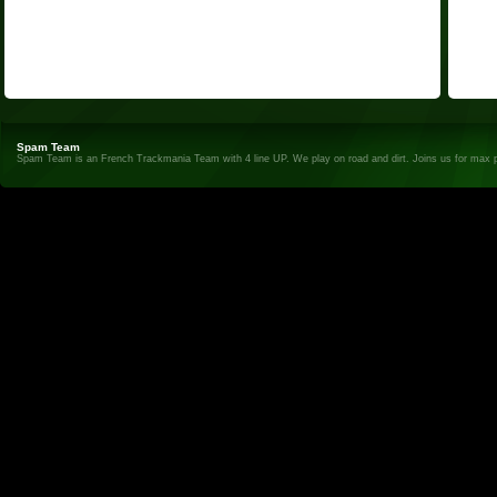
Spam Team
Spam Team is an French Trackmania Team with 4 line UP. We play on road and dirt. Joins us for max 