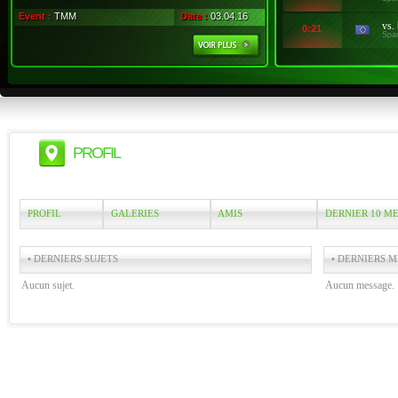
Event :
TMM
Date :
03.04.16
vs.
0:21
Spa
PROFIL
PROFIL
GALERIES
AMIS
DERNIER 10 M
• DERNIERS SUJETS
• DERNIERS M
Aucun sujet.
Aucun message.