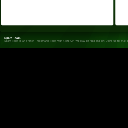
Spam Team
Spam Team is an French Trackmania Team with 4 line UP. We play on road and dirt. Joins us for max 