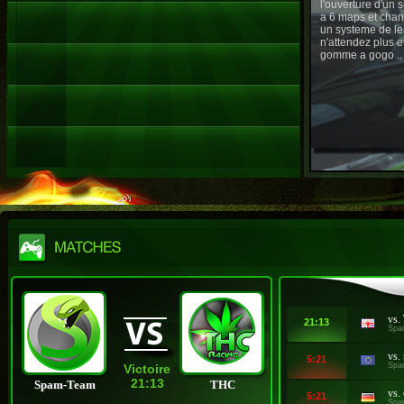
l'ouverture d'un
a 6 maps et chan
un systeme de le
n'attendez plus e
gomme a gogo ..
vs.
21:13
Spa
vs.
5:21
Spa
Victoire
21:13
Spam-Team
THC
vs.
5:21
Spa