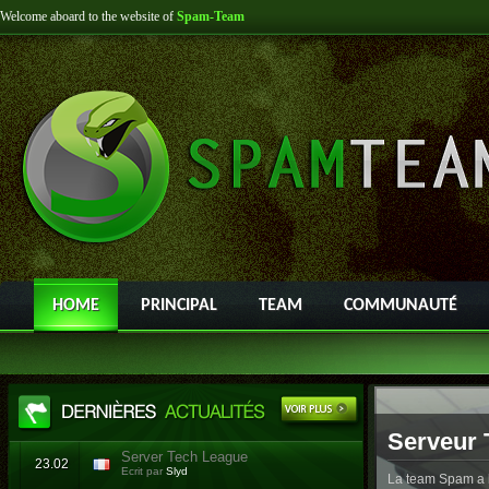
Welcome aboard to the website of
Spam-Team
HOME
PRINCIPAL
TEAM
COMMUNAUTÉ
Serveur 
Server Tech League
23.02
Ecrit par
Slyd
La team Spam a l