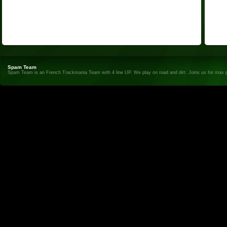
Spam Team
Spam Team is an French Trackmania Team with 4 line UP. We play on road and dirt. Joins us for max 