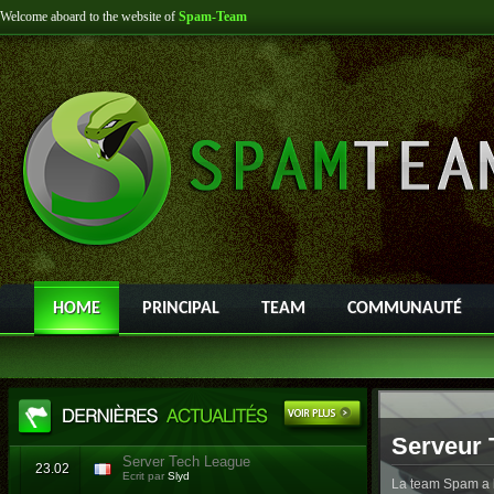
Welcome aboard to the website of
Spam-Team
HOME
PRINCIPAL
TEAM
COMMUNAUTÉ
Serveur 
Server Tech League
23.02
Ecrit par
Slyd
La team Spam a l