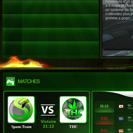
l'ouverture d'un
a 6 maps et chan
un systeme de le
n'attendez plus e
gomme a gogo ..
vs.
21:13
Spa
vs.
5:21
Spa
Victoire
21:13
Spam-Team
THC
vs.
5:21
Spa