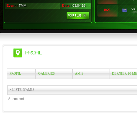
Event :
TMM
Date :
03.04.16
vs.
0:21
Spa
PROFIL
PROFIL
GALERIES
AMIS
DERNIER 10 M
• LISTE D'AMIS
Aucun ami.