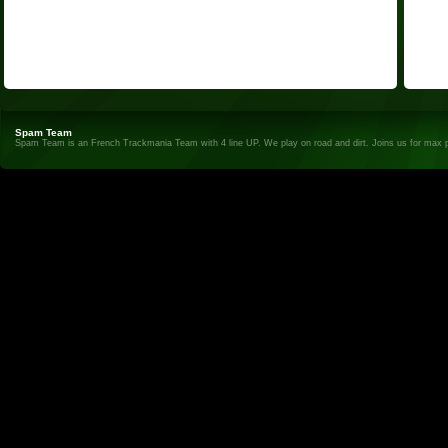
Spam Team
Spam Team is an French Trackmania Team with 4 line UP. We play on road and dirt. Joins us for max 