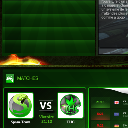
l'ouverture d'un
a 6 maps et chan
un systeme de le
n'attendez plus e
gomme a gogo ..
vs.
21:13
Spa
vs.
5:21
Spa
Victoire
21:13
Spam-Team
THC
vs.
5:21
Spa