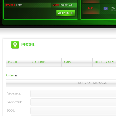
Event :
TMM
Date :
03.04.16
vs.
0:21
Spa
PROFIL
PROFIL
GALERIES
AMIS
DERNIER 10 M
Ordre:
NOUVEAU MESSAGE
Votre nom:
Votre email:
ICQ#: