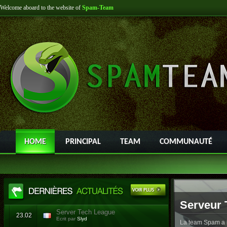
Welcome aboard to the website of
Spam-Team
HOME
PRINCIPAL
TEAM
COMMUNAUTÉ
Serveur 
Server Tech League
23.02
Ecrit par
Slyd
La team Spam a l