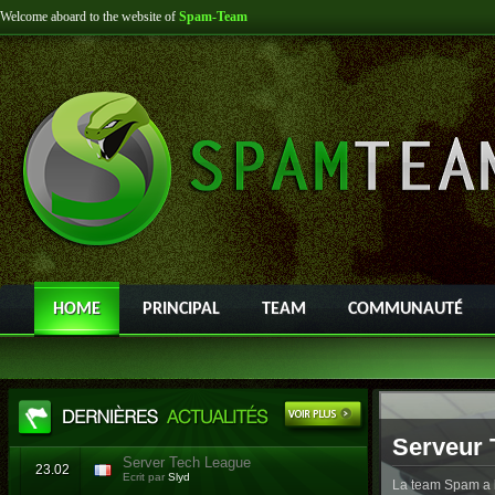
Welcome aboard to the website of
Spam-Team
HOME
PRINCIPAL
TEAM
COMMUNAUTÉ
Serveur 
Server Tech League
23.02
Ecrit par
Slyd
La team Spam a l