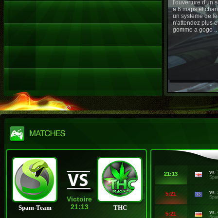
l'ouverture d'un
a 6 maps et chan
un systeme de le
n'attendez plus e
gomme a gogo ..
vs.
21:13
Spa
vs.
5:21
Spa
Victoire
21:13
Spam-Team
THC
vs.
5:21
Spa