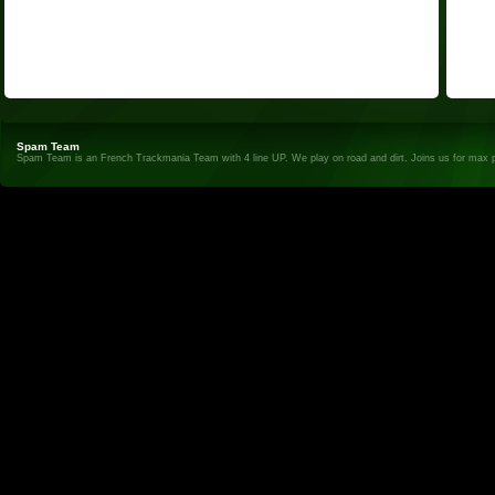
Spam Team
Spam Team is an French Trackmania Team with 4 line UP. We play on road and dirt. Joins us for max 