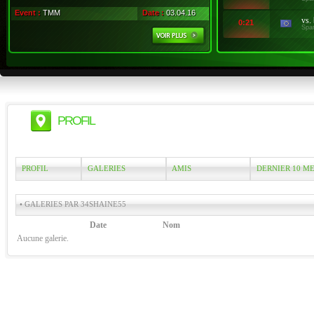
Event :
TMM
Date :
03.04.16
vs.
0:21
Spa
PROFIL
PROFIL
GALERIES
AMIS
DERNIER 10 M
• GALERIES PAR 34SHAINE55
Date
Nom
Aucune galerie.