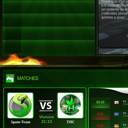
l'ouverture d'un
a 6 maps et chan
un systeme de le
n'attendez plus e
gomme a gogo ..
vs.
21:13
Spa
vs.
5:21
Spa
Victoire
21:13
Spam-Team
THC
vs.
5:21
Spa