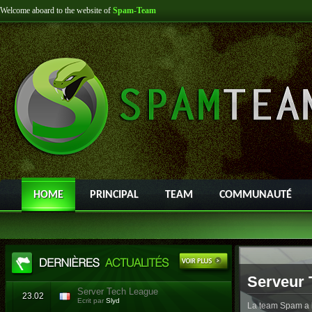
Welcome aboard to the website of
Spam-Team
HOME
PRINCIPAL
TEAM
COMMUNAUTÉ
Serveur 
Server Tech League
23.02
Ecrit par
Slyd
La team Spam a l