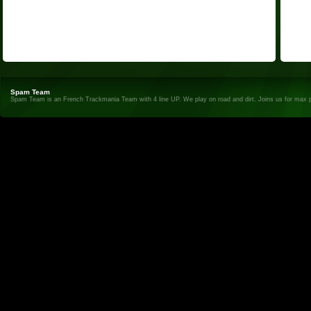
Spam Team
Spam Team is an French Trackmania Team with 4 line UP. We play on road and dirt. Joins us for max 