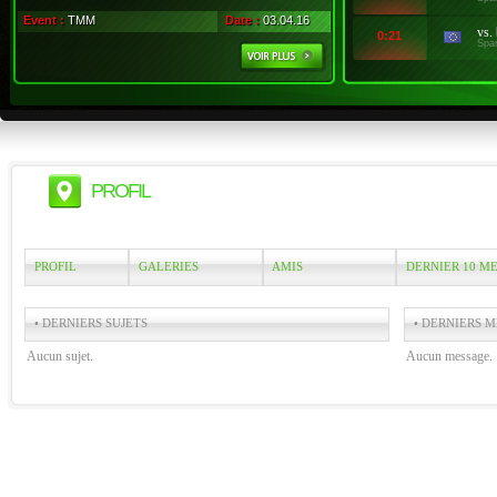
Event :
TMM
Date :
03.04.16
vs.
0:21
Spa
PROFIL
PROFIL
GALERIES
AMIS
DERNIER 10 M
• DERNIERS SUJETS
• DERNIERS M
Aucun sujet.
Aucun message.