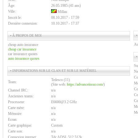
Âge:
26.05.1985 (41 ans)
Ville:
Millau
Inscrit le:
08.10.2017 - 17:59
Dernière connexion:
10.10.2017 - 17:37
•
• À PROPOS DE MOI
Au
cheap auto insurance
cheap car insurance
car insurance quotes
•
auto insurance quotes
Su
• INFORMATIONS SUR LE CLAN ET SUR LE MATÉRIEL
Ne
Co
Tedesco (11)
Team:
Me
(Site web:
https://advanceinsur.com/
)
Co
Channel IRC:
n/a
Co
Anciennes teams:
n/a
Co
Processeur:
E6600@3.2 GHz
Me
Carte mère:
n/a
Me
Mémoire:
n/a
Ecran:
n/a
Carte graphique:
Custom
Carte son:
n/a
Connexion internet:
Tdc ADSL 512 512k