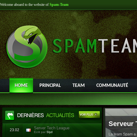
Welcome aboard to the website of
Spam-Team
HOME
PRINCIPAL
TEAM
COMMUNAUTÉ
Serveur 
Server Tech League
23.02
Ecrit par
Slyd
La team Spam a l