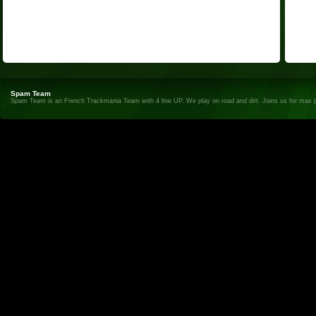
Spam Team
Spam Team is an French Trackmania Team with 4 line UP. We play on road and dirt. Joins us for max 