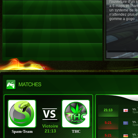
l'ouverture d'un
a 6 maps et chan
un systeme de le
n'attendez plus e
gomme a gogo ..
vs.
21:13
Spa
vs.
5:21
Spa
Victoire
21:13
Spam-Team
THC
vs.
5:21
Spa