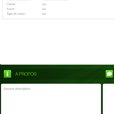
Clavier:
n/a
Souris:
n/a
Tapis de souris:
n/a
Aucune description.