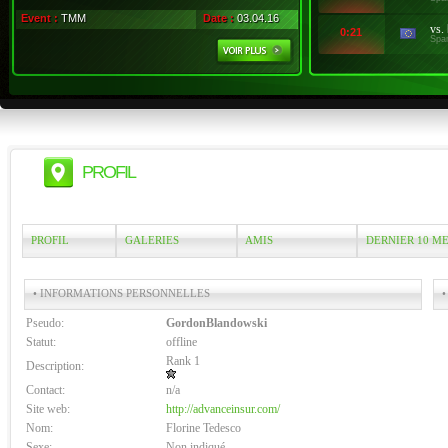
Event :
TMM
Date :
03.04.16
vs.
0:21
Spa
PROFIL
PROFIL
GALERIES
AMIS
DERNIER 10 M
• INFORMATIONS PERSONNELLES
•
Pseudo:
GordonBlandowski
Statut:
offline
Rank 1
Description:
Contact:
n/a
Site web:
http://advanceinsur.com/
Nom:
Florine Tedesco
Sexe:
Non indiqué