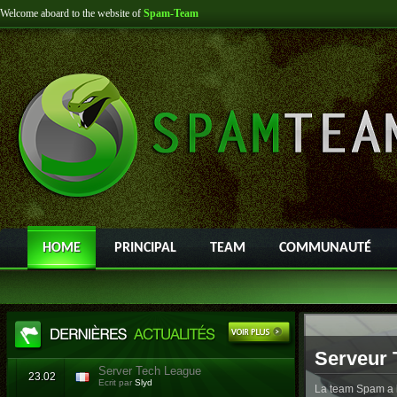
Welcome aboard to the website of
Spam-Team
HOME
PRINCIPAL
TEAM
COMMUNAUTÉ
Serveur 
Server Tech League
23.02
Ecrit par
Slyd
La team Spam a l