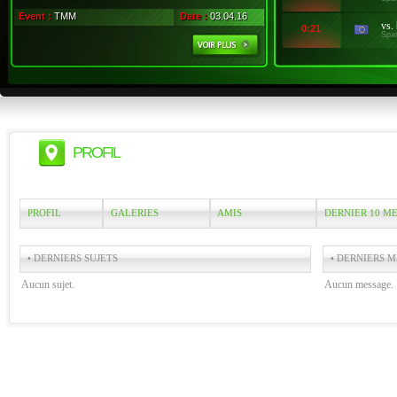
Event :
TMM
Date :
03.04.16
vs.
0:21
Spa
PROFIL
PROFIL
GALERIES
AMIS
DERNIER 10 M
• DERNIERS SUJETS
• DERNIERS M
Aucun sujet.
Aucun message.