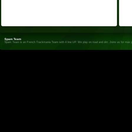
Spam Team
Spam Team is an French Trackmania Team with 4 line UP. We play on road and dirt. Joins us for max 