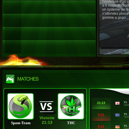
l'ouverture d'un
a 6 maps et chan
un systeme de le
n'attendez plus e
gomme a gogo ..
vs.
21:13
Spa
vs.
5:21
Spa
Victoire
21:13
Spam-Team
THC
vs.
5:21
Spa