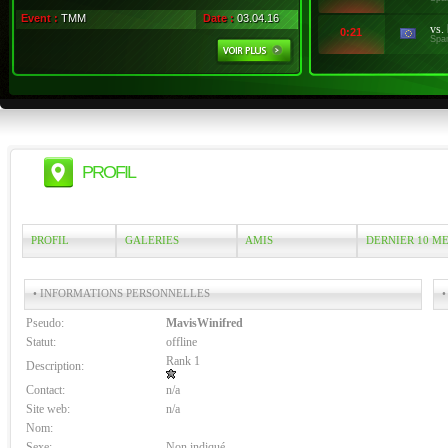
Event :
TMM
Date :
03.04.16
vs.
0:21
Spa
PROFIL
PROFIL
GALERIES
AMIS
DERNIER 10 M
• INFORMATIONS PERSONNELLES
•
Pseudo:
MavisWinifred
Statut:
offline
Rank 1
Description:
Contact:
n/a
Site web:
n/a
Nom:
Sexe:
Non indiqué