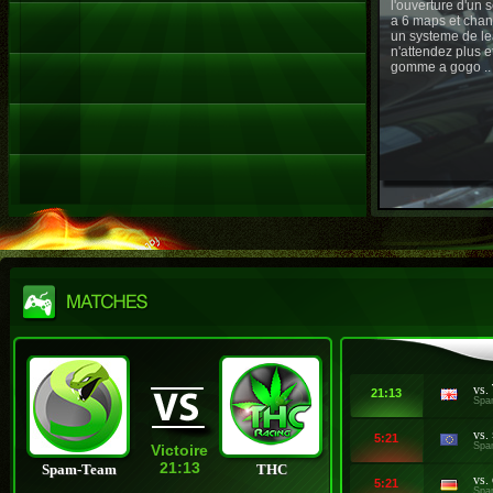
l'ouverture d'un
a 6 maps et chan
un systeme de le
n'attendez plus e
gomme a gogo ..
vs.
21:13
Spa
vs.
5:21
Spa
Victoire
21:13
Spam-Team
THC
vs.
5:21
Spa