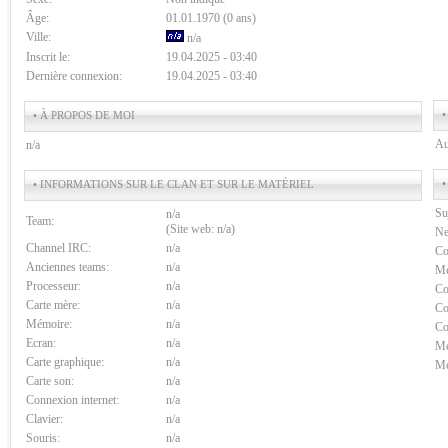
Âge:
01.01.1970 (0 ans)
Ville:
n/a
Inscrit le:
19.04.2025 - 03:40
Dernière connexion:
19.04.2025 - 03:40
•
• À PROPOS DE MOI
Au
n/a
•
• INFORMATIONS SUR LE CLAN ET SUR LE MATÉRIEL
Su
n/a
Team:
(Site web: n/a)
Ne
Channel IRC:
n/a
Co
Anciennes teams:
n/a
Me
Processeur:
n/a
Co
Carte mère:
n/a
Co
Mémoire:
n/a
Co
Ecran:
n/a
Me
Carte graphique:
n/a
Me
Carte son:
n/a
Connexion internet:
n/a
Clavier:
n/a
Souris:
n/a