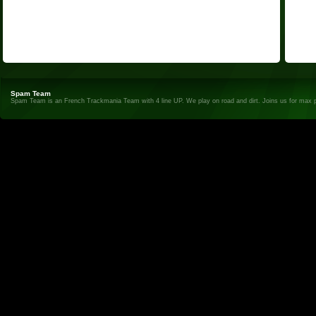
Spam Team
Spam Team is an French Trackmania Team with 4 line UP. We play on road and dirt. Joins us for max 