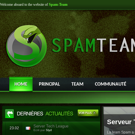
Welcome aboard to the website of
Spam-Team
HOME
PRINCIPAL
TEAM
COMMUNAUTÉ
Serveur 
Server Tech League
23.02
Ecrit par
Slyd
La team Spam a l