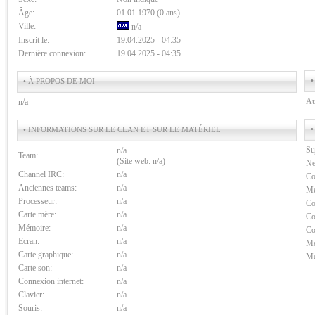
Âge:
01.01.1970 (0 ans)
Ville:
n/a
Inscrit le:
19.04.2025 - 04:35
Dernière connexion:
19.04.2025 - 04:35
•
• À PROPOS DE MOI
Au
n/a
•
• INFORMATIONS SUR LE CLAN ET SUR LE MATÉRIEL
Su
n/a
Team:
(Site web: n/a)
Ne
Channel IRC:
n/a
Co
Anciennes teams:
n/a
Me
Processeur:
n/a
Co
Carte mère:
n/a
Co
Mémoire:
n/a
Co
Ecran:
n/a
Me
Carte graphique:
n/a
Me
Carte son:
n/a
Connexion internet:
n/a
Clavier:
n/a
Souris:
n/a