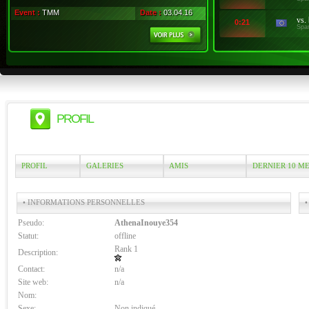
Event :
TMM
Date :
03.04.16
vs.
0:21
Spa
PROFIL
PROFIL
GALERIES
AMIS
DERNIER 10 M
• INFORMATIONS PERSONNELLES
•
Pseudo:
AthenaInouye354
Statut:
offline
Rank 1
Description:
Contact:
n/a
Site web:
n/a
Nom:
Sexe:
Non indiqué