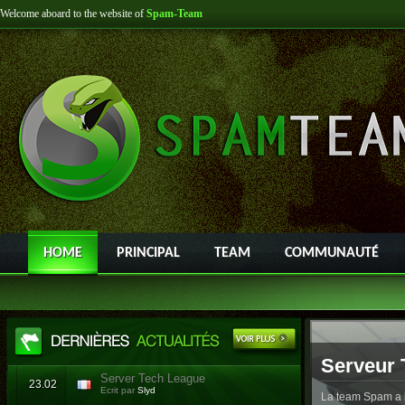
Welcome aboard to the website of
Spam-Team
HOME
PRINCIPAL
TEAM
COMMUNAUTÉ
Serveur 
Server Tech League
23.02
Ecrit par
Slyd
La team Spam a l