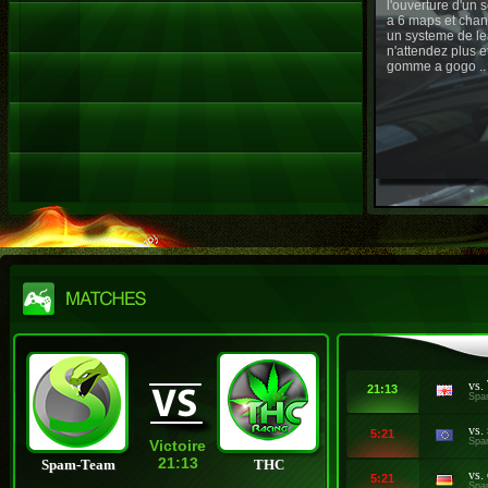
l'ouverture d'un
a 6 maps et chan
un systeme de le
n'attendez plus e
gomme a gogo ..
vs.
21:13
Spa
vs.
5:21
Spa
Victoire
21:13
Spam-Team
THC
vs.
5:21
Spa