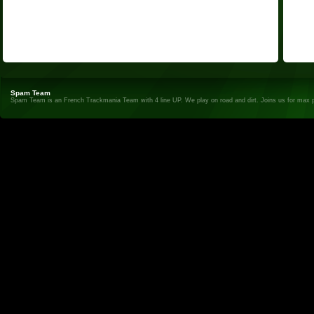
Spam Team
Spam Team is an French Trackmania Team with 4 line UP. We play on road and dirt. Joins us for max 