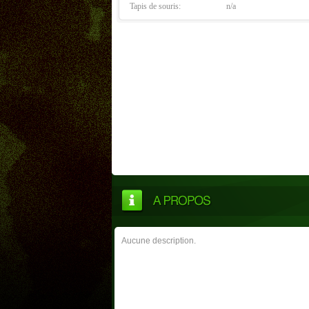
Tapis de souris:
n/a
Aucune description.