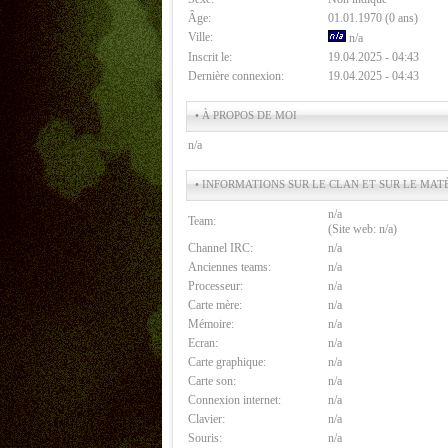
Âge:
01.01.1970 (0 ans)
Ville:
n/a
Inscrit le:
19.04.2025 - 04:43
Dernière connexion:
19.04.2025 - 04:43
• À PROPOS DE MOI
n/a
• INFORMATIONS SUR LE CLAN ET SUR LE MAT
n/a
Team:
(Site web: n/a)
Channel IRC:
n/a
Anciennes teams:
n/a
Processeur:
n/a
Carte mère:
n/a
Mémoire:
n/a
Ecran:
n/a
Carte graphique:
n/a
Carte son:
n/a
Connexion internet:
n/a
Clavier:
n/a
Souris:
n/a