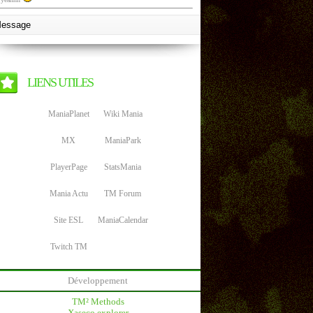
LIENS UTILES
ManiaPlanet
Wiki Mania
MX
ManiaPark
PlayerPage
StatsMania
Mania Actu
TM Forum
Site ESL
ManiaCalendar
Twitch TM
Développement
TM² Methods
Xaseco explorer