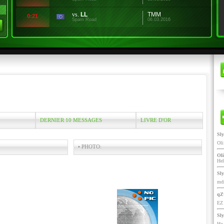
vs.
LL
TMM
0:21
Spam Road
06.03.2016
DERNIER 10 MESSAGES
LIVRE D'OR
Sl
Ol
• PHOTO:
Oli
He
Sl
mdr
qZ
EZ 
Sl
Ho