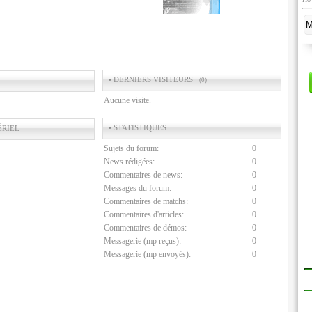
• DERNIERS VISITEURS
(0)
Aucune visite.
• STATISTIQUES
ÉRIEL
Sujets du forum:
0
News rédigées:
0
Commentaires de news:
0
Messages du forum:
0
Commentaires de matchs:
0
Commentaires d'articles:
0
Commentaires de démos:
0
Messagerie (mp reçus):
0
Messagerie (mp envoyés):
0