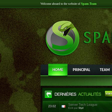
Welcome aboard to the website of
Spam-Team
HOME
PRINCIPAL
TEAM
Server Tech League
23.02
Ecrit par
Slyd