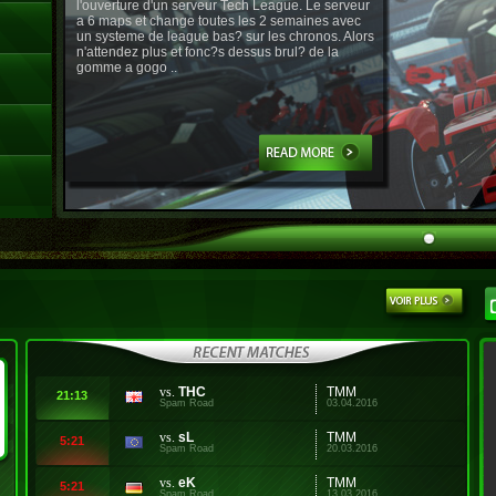
l'ouverture d'un serveur Tech League. Le serveur
a 6 maps et change toutes les 2 semaines avec
un systeme de league bas? sur les chronos. Alors
n'attendez plus et fonc?s dessus brul? de la
gomme a gogo ..
vs.
THC
TMM
21:13
Spam Road
03.04.2016
vs.
sL
TMM
5:21
Spam Road
20.03.2016
vs.
eK
TMM
5:21
Spam Road
13.03.2016