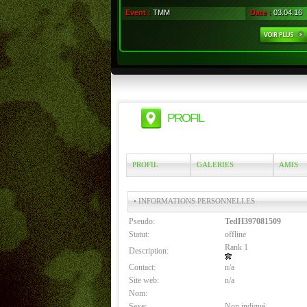
Event :
TMM
Date :
03.04.16
PROFIL
PROFIL
GALERIES
AMIS
• INFORMATIONS PERSONNELLES
Pseudo:
TedH397081509
Statut:
offline
Rank 1
Description:
Contact:
n/a
Site web:
n/a
Nom:
Sexe:
Non indiqué