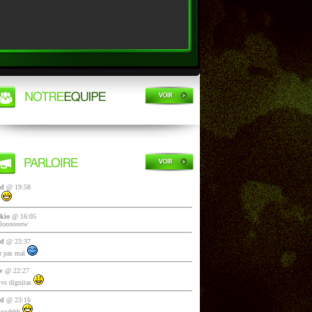
yd
@ 19:58
i
kio
@ 16:05
lloooooow
yd
@ 23:37
 pas mal
v
@ 22:27
vs dignitas
yd
@ 23:16
 yeahhh