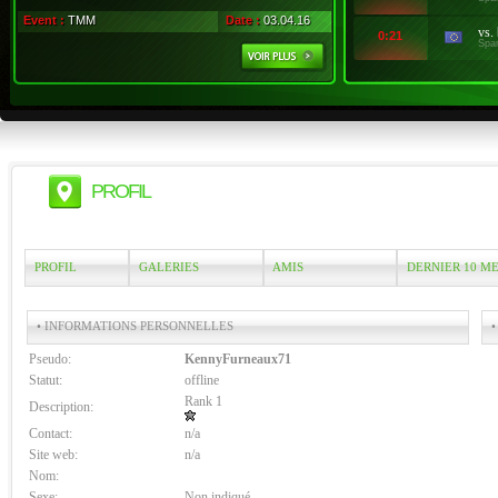
Event :
TMM
Date :
03.04.16
vs.
0:21
Spa
PROFIL
PROFIL
GALERIES
AMIS
DERNIER 10 M
• INFORMATIONS PERSONNELLES
•
Pseudo:
KennyFurneaux71
Statut:
offline
Rank 1
Description:
Contact:
n/a
Site web:
n/a
Nom:
Sexe:
Non indiqué