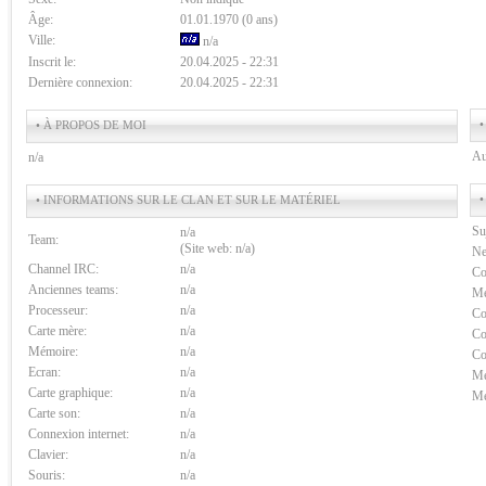
Âge:
01.01.1970 (0 ans)
Ville:
n/a
Inscrit le:
20.04.2025 - 22:31
Dernière connexion:
20.04.2025 - 22:31
•
• À PROPOS DE MOI
Au
n/a
•
• INFORMATIONS SUR LE CLAN ET SUR LE MATÉRIEL
Su
n/a
Team:
(Site web: n/a)
Ne
Channel IRC:
n/a
Co
Anciennes teams:
n/a
Me
Processeur:
n/a
Co
Carte mère:
n/a
Co
Mémoire:
n/a
Co
Ecran:
n/a
Me
Carte graphique:
n/a
Me
Carte son:
n/a
Connexion internet:
n/a
Clavier:
n/a
Souris:
n/a