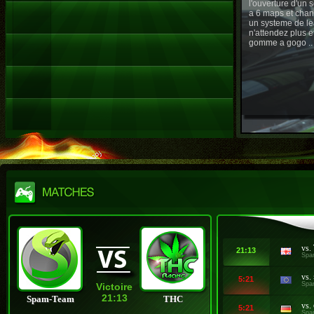
l'ouverture d'un
a 6 maps et chan
un systeme de le
n'attendez plus e
gomme a gogo ..
vs.
21:13
Spa
vs.
5:21
Spa
Victoire
21:13
Spam-Team
THC
vs.
5:21
Spa