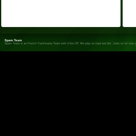
Spam Team
Spam Team is an French Trackmania Team with 4 line UP. We play on road and dirt. Joins us for max 