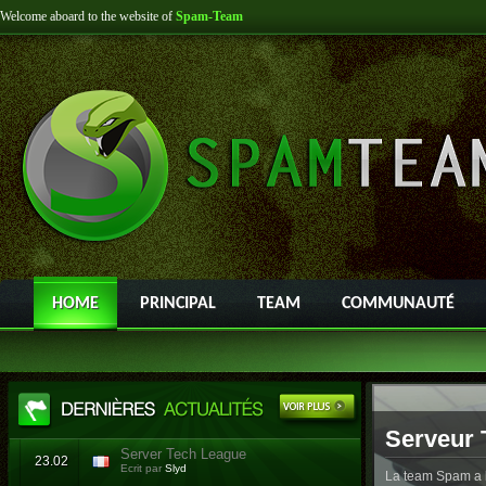
Welcome aboard to the website of
Spam-Team
HOME
PRINCIPAL
TEAM
COMMUNAUTÉ
Serveur 
Server Tech League
23.02
Ecrit par
Slyd
La team Spam a l