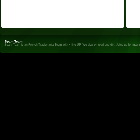
Spam Team
Spam Team is an French Trackmania Team with 4 line UP. We play on road and dirt. Joins us for max 