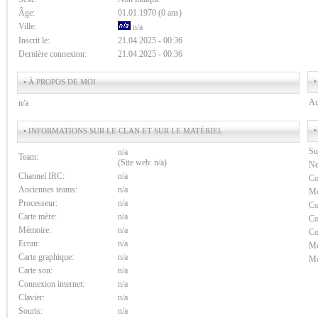
Âge:
01.01.1970 (0 ans)
Ville:
n/a
Inscrit le:
21.04.2025 - 00:36
Dernière connexion:
21.04.2025 - 00:36
•
• À PROPOS DE MOI
Au
n/a
•
• INFORMATIONS SUR LE CLAN ET SUR LE MATÉRIEL
Su
n/a
Team:
(Site web: n/a)
Ne
Channel IRC:
n/a
Co
Anciennes teams:
n/a
Me
Processeur:
n/a
Co
Carte mère:
n/a
Co
Mémoire:
n/a
Co
Ecran:
n/a
Me
Carte graphique:
n/a
Me
Carte son:
n/a
Connexion internet:
n/a
Clavier:
n/a
Souris:
n/a