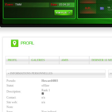
Event :
TMM
Date :
03.04.16
vs.
0:21
Spa
PROFIL
PROFIL
GALERIES
AMIS
DERNIER 10 M
• INFORMATIONS PERSONNELLES
•
Pseudo:
Howard4803
Statut:
offline
Rank 1
Description:
Contact:
n/a
Site web:
n/a
Nom:
Sexe:
Non indiqué