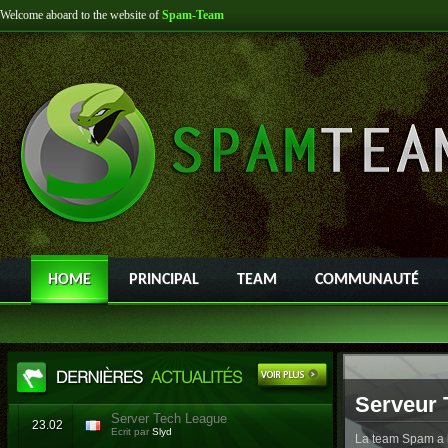
Welcome aboard to the website of
Spam-Team
HOME
PRINCIPAL
TEAM
COMMUNAUTÉ
Serveur 
Server Tech League
23.02
Ecrit par
Slyd
La team Spam a l