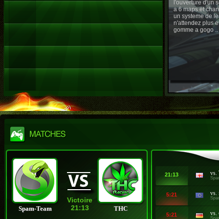
l'ouverture d'un
a 6 maps et chan
un systeme de le
n'attendez plus e
gomme a gogo ..
vs.
21:13
Spa
vs.
5:21
Spa
Victoire
21:13
Spam-Team
THC
vs.
5:21
Spa