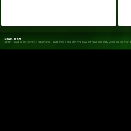
Spam Team
Spam Team is an French Trackmania Team with 4 line UP. We play on road and dirt. Joins us for max 