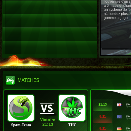
l'ouverture d'un
a 6 maps et chan
un systeme de le
n'attendez plus e
gomme a gogo ..
vs.
21:13
Spa
vs.
5:21
Spa
Victoire
21:13
Spam-Team
THC
vs.
5:21
Spa