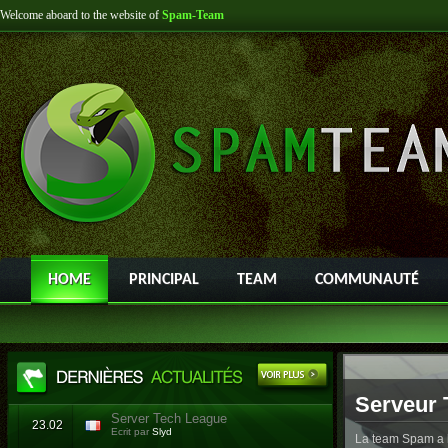
Welcome aboard to the website of
Spam-Team
HOME
PRINCIPAL
TEAM
COMMUNAUTÉ
Serveur 
Server Tech League
23.02
Ecrit par
Slyd
La team Spam a l