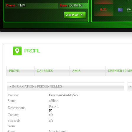
Event :
TMM
Date :
03.04.16
vs.
0:21
Spa
PROFIL
PROFIL
GALERIES
AMIS
DERNIER 10 M
• INFORMATIONS PERSONNELLES
•
Pseudo:
FreemanWaddy527
Statut:
offline
Rank 1
Description:
Contact:
n/a
Site web:
n/a
Nom:
Sexe:
Non indiqué