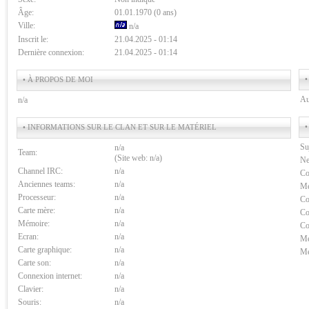
Âge:
01.01.1970 (0 ans)
Ville:
n/a
Inscrit le:
21.04.2025 - 01:14
Dernière connexion:
21.04.2025 - 01:14
•
• À PROPOS DE MOI
Au
n/a
•
• INFORMATIONS SUR LE CLAN ET SUR LE MATÉRIEL
Su
n/a
Team:
(Site web: n/a)
Ne
Channel IRC:
n/a
Co
Anciennes teams:
n/a
Me
Processeur:
n/a
Co
Carte mère:
n/a
Co
Mémoire:
n/a
Co
Ecran:
n/a
Me
Carte graphique:
n/a
Me
Carte son:
n/a
Connexion internet:
n/a
Clavier:
n/a
Souris:
n/a