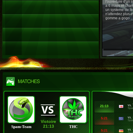
l'ouverture d'un
a 6 maps et chan
un systeme de le
n'attendez plus e
gomme a gogo ..
vs.
21:13
Spa
vs.
5:21
Spa
Victoire
21:13
Spam-Team
THC
vs.
5:21
Spa