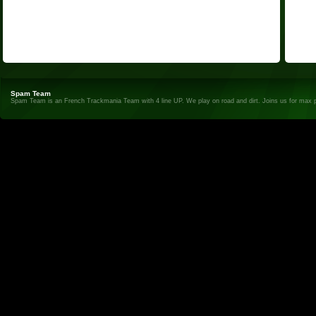
Spam Team
Spam Team is an French Trackmania Team with 4 line UP. We play on road and dirt. Joins us for max 