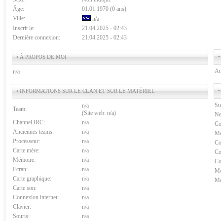
Âge:
01.01.1970 (0 ans)
Ville:
n/a
Inscrit le:
21.04.2025 - 02:43
Dernière connexion:
21.04.2025 - 02:43
•
• À PROPOS DE MOI
Au
n/a
•
• INFORMATIONS SUR LE CLAN ET SUR LE MATÉRIEL
Su
n/a
Team:
(Site web: n/a)
Ne
Channel IRC:
n/a
Co
Anciennes teams:
n/a
Me
Processeur:
n/a
Co
Carte mère:
n/a
Co
Mémoire:
n/a
Co
Ecran:
n/a
Me
Carte graphique:
n/a
Me
Carte son:
n/a
Connexion internet:
n/a
Clavier:
n/a
Souris:
n/a