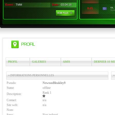
Event :
TMM
Date :
03.04.16
vs.
0:21
Spa
PROFIL
PROFIL
GALERIES
AMIS
DERNIER 10 M
• INFORMATIONS PERSONNELLES
•
Pseudo:
NewtonBleakley9
Statut:
offline
Rank 1
Description:
Contact:
n/a
Site web:
n/a
Nom:
Sexe:
Non indiqué