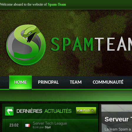
Welcome aboard to the website of
Spam-Team
HOME
PRINCIPAL
TEAM
COMMUNAUTÉ
Serveur 
Server Tech League
23.02
Ecrit par
Slyd
La team Spam a l