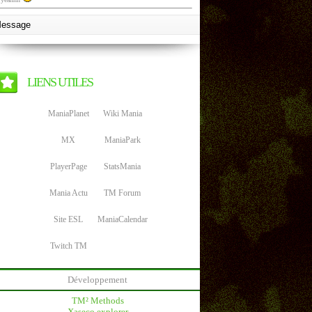
LIENS UTILES
ManiaPlanet
Wiki Mania
MX
ManiaPark
PlayerPage
StatsMania
Mania Actu
TM Forum
Site ESL
ManiaCalendar
Twitch TM
Développement
TM² Methods
Xaseco explorer