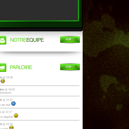
yd
@ 19:58
i
kio
@ 16:05
lloooooow
yd
@ 23:37
 pas mal
v
@ 22:27
vs dignitas
yd
@ 23:16
 yeahhh