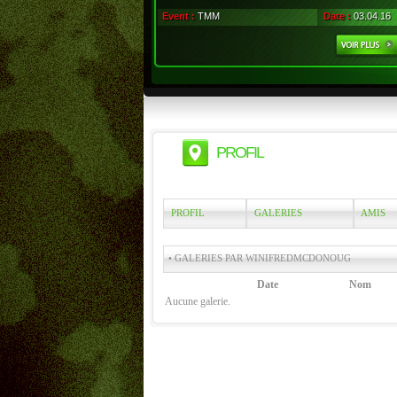
Event :
TMM
Date :
03.04.16
PROFIL
PROFIL
GALERIES
AMIS
• GALERIES PAR WINIFREDMCDONOUG
Date
Nom
Aucune galerie.