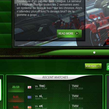
l'ouverture d'un serveur Tech League. Le serveur
a 6 maps et change toutes les 2 semaines avec
un systeme de league bas? sur les chronos. Alors
n'attendez plus et fonc?s dessus brul? de la
gomme a gogo ..
vs.
THC
TMM
21:13
Spam Road
03.04.2016
vs.
sL
TMM
5:21
Spam Road
20.03.2016
vs.
eK
TMM
5:21
Spam Road
13.03.2016