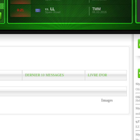
vs.
LL
TMM
0:21
Spam Road
06.03.2016
DERNIER 10 MESSAGES
LIVRE D'OR
Sl
Ol
Oli
Images
He
Sl
mdr
qZ
EZ 
Sl
Ho