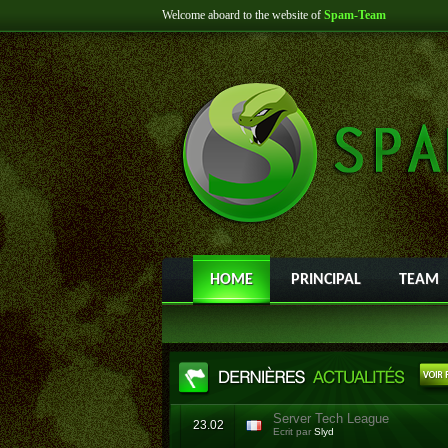
Welcome aboard to the website of
Spam-Team
HOME
PRINCIPAL
TEAM
Server Tech League
23.02
Ecrit par
Slyd