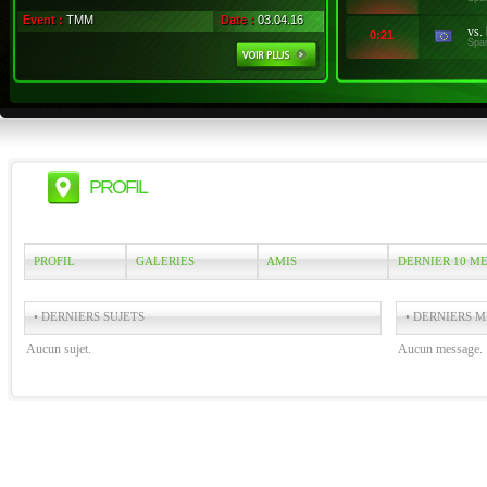
Event :
TMM
Date :
03.04.16
vs.
0:21
Spa
PROFIL
PROFIL
GALERIES
AMIS
DERNIER 10 M
• DERNIERS SUJETS
• DERNIERS M
Aucun sujet.
Aucun message.