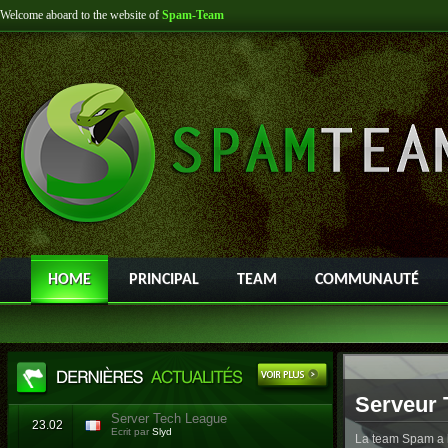
Welcome aboard to the website of
Spam-Team
HOME
PRINCIPAL
TEAM
COMMUNAUTÉ
Serveur 
Server Tech League
23.02
Ecrit par
Slyd
La team Spam a l