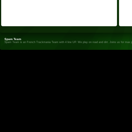
Spam Team
Spam Team is an French Trackmania Team with 4 line UP. We play on road and dirt. Joins us for max 