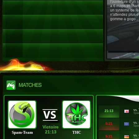
l'ouverture d'un
a 6 maps et chan
un systeme de le
n'attendez plus e
gomme a gogo ..
vs.
21:13
Spa
vs.
5:21
Spa
Victoire
21:13
Spam-Team
THC
vs.
5:21
Spa