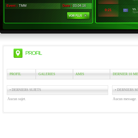
Event :
TMM
Date :
03.04.16
vs.
0:21
Spa
PROFIL
PROFIL
GALERIES
AMIS
DERNIER 10 M
• DERNIERS SUJETS
• DERNIERS M
Aucun sujet.
Aucun message.