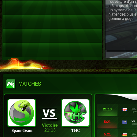
l'ouverture d'un
a 6 maps et chan
un systeme de le
n'attendez plus e
gomme a gogo ..
vs.
21:13
Spa
vs.
5:21
Spa
Victoire
21:13
Spam-Team
THC
vs.
5:21
Spa