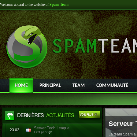
Welcome aboard to the website of
Spam-Team
HOME
PRINCIPAL
TEAM
COMMUNAUTÉ
Serveur 
Server Tech League
23.02
Ecrit par
Slyd
La team Spam a l