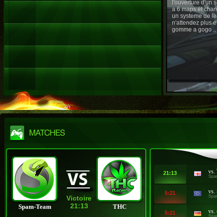
l'ouverture d'un
a 6 maps et chan
un systeme de le
n'attendez plus e
gomme a gogo ..
vs.
21:13
Spa
vs.
5:21
Spa
Victoire
21:13
Spam-Team
THC
vs.
5:21
Spa