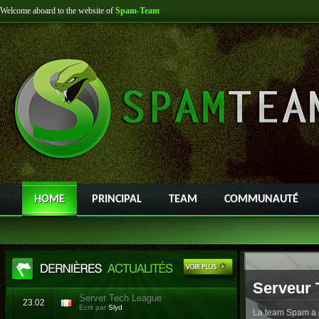
Welcome aboard to the website of
Spam-Team
HOME
PRINCIPAL
TEAM
COMMUNAUTÉ
Serveur 
Server Tech League
23.02
Ecrit par
Slyd
La team Spam a l