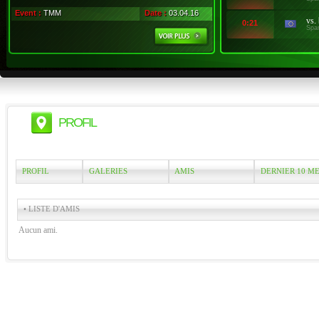
Event :
TMM
Date :
03.04.16
vs.
0:21
Spa
PROFIL
PROFIL
GALERIES
AMIS
DERNIER 10 M
• LISTE D'AMIS
Aucun ami.