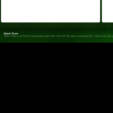
Spam Team
Spam Team is an French Trackmania Team with 4 line UP. We play on road and dirt. Joins us for max 