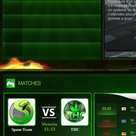
l'ouverture d'un
a 6 maps et chan
un systeme de le
n'attendez plus e
gomme a gogo ..
vs.
21:13
Spa
vs.
5:21
Spa
Victoire
21:13
Spam-Team
THC
vs.
5:21
Spa