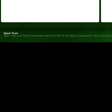
Spam Team
Spam Team is an French Trackmania Team with 4 line UP. We play on road and dirt. Joins us for max 