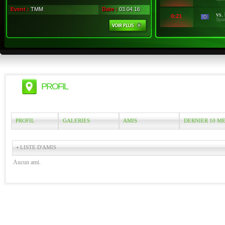
Event :
TMM
Date :
03.04.16
vs.
0:21
Spa
PROFIL
PROFIL
GALERIES
AMIS
DERNIER 10 M
• LISTE D'AMIS
Aucun ami.