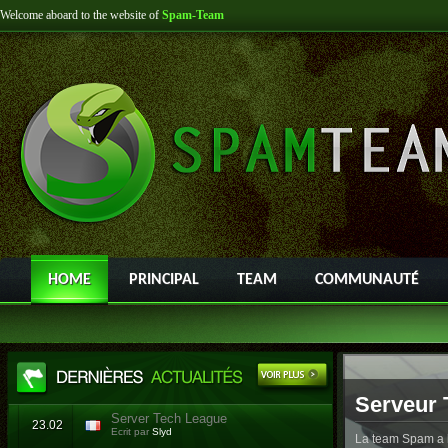
Welcome aboard to the website of
Spam-Team
HOME
PRINCIPAL
TEAM
COMMUNAUTÉ
Serveur 
Server Tech League
23.02
Ecrit par
Slyd
La team Spam a l