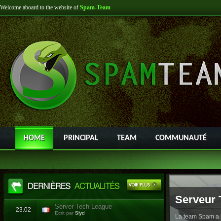
Welcome aboard to the website of
Spam-Team
HOME
PRINCIPAL
TEAM
COMMUNAUTÉ
Serveur 
Server Tech League
23.02
Ecrit par
Slyd
La team Spam a l