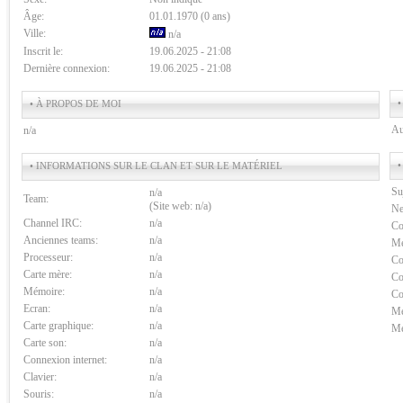
Âge:
01.01.1970 (0 ans)
Ville:
n/a
Inscrit le:
19.06.2025 - 21:08
Dernière connexion:
19.06.2025 - 21:08
•
• À PROPOS DE MOI
Au
n/a
•
• INFORMATIONS SUR LE CLAN ET SUR LE MATÉRIEL
Su
n/a
Team:
(Site web: n/a)
Ne
Channel IRC:
n/a
Co
Anciennes teams:
n/a
Me
Processeur:
n/a
Co
Carte mère:
n/a
Co
Mémoire:
n/a
Co
Ecran:
n/a
Me
Carte graphique:
n/a
Me
Carte son:
n/a
Connexion internet:
n/a
Clavier:
n/a
Souris:
n/a