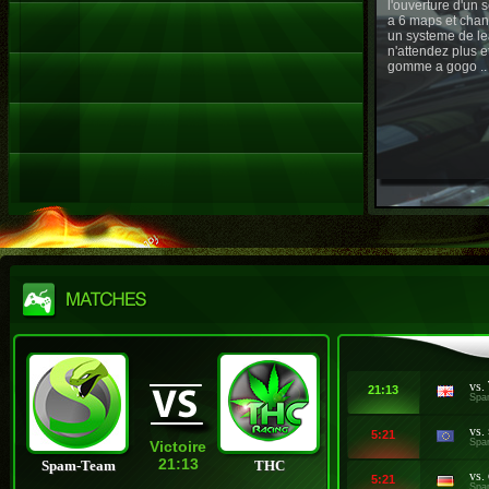
l'ouverture d'un
a 6 maps et chan
un systeme de le
n'attendez plus e
gomme a gogo ..
vs.
21:13
Spa
vs.
5:21
Spa
Victoire
21:13
Spam-Team
THC
vs.
5:21
Spa