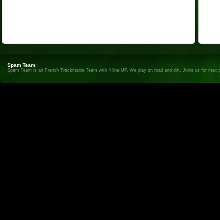
Spam Team
Spam Team is an French Trackmania Team with 4 line UP. We play on road and dirt. Joins us for max 