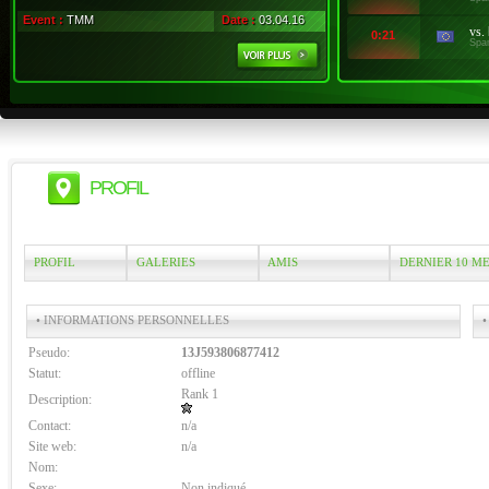
Event :
TMM
Date :
03.04.16
vs.
0:21
Spa
PROFIL
PROFIL
GALERIES
AMIS
DERNIER 10 M
• INFORMATIONS PERSONNELLES
•
Pseudo:
13J593806877412
Statut:
offline
Rank 1
Description:
Contact:
n/a
Site web:
n/a
Nom:
Sexe:
Non indiqué