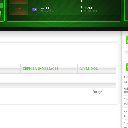
vs.
LL
TMM
0:21
Spam Road
06.03.2016
DERNIER 10 MESSAGES
LIVRE D'OR
Sl
Ol
Oli
Images
He
Sl
mdr
qZ
EZ 
Sl
Ho