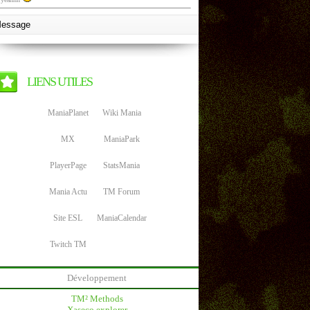
LIENS UTILES
ManiaPlanet
Wiki Mania
MX
ManiaPark
PlayerPage
StatsMania
Mania Actu
TM Forum
Site ESL
ManiaCalendar
Twitch TM
Développement
TM² Methods
Xaseco explorer