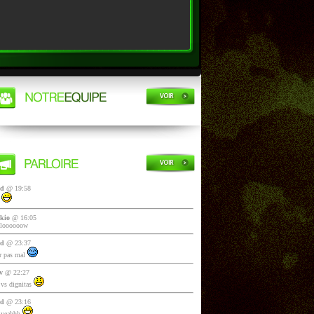
yd
@ 19:58
i
kio
@ 16:05
lloooooow
yd
@ 23:37
 pas mal
v
@ 22:27
vs dignitas
yd
@ 23:16
 yeahhh