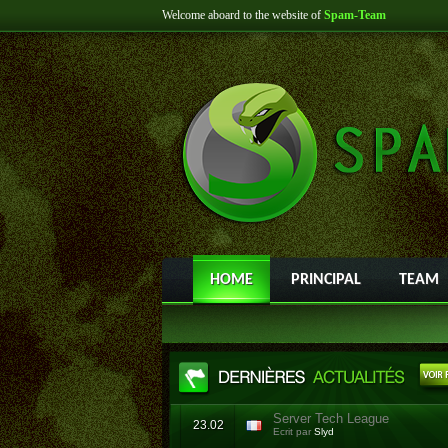
Welcome aboard to the website of
Spam-Team
HOME
PRINCIPAL
TEAM
Server Tech League
23.02
Ecrit par
Slyd