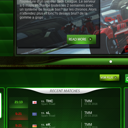
l'ouverture d'un serveur Tech League. Le serveur
a 6 maps et change toutes les 2 semaines avec
un systeme de league bas? sur les chronos. Alors
n'attendez plus et fonc?s dessus brul? de la
gomme a gogo ..
vs.
THC
TMM
21:13
Spam Road
03.04.2016
vs.
sL
TMM
5:21
Spam Road
20.03.2016
vs.
eK
TMM
5:21
Spam Road
13.03.2016