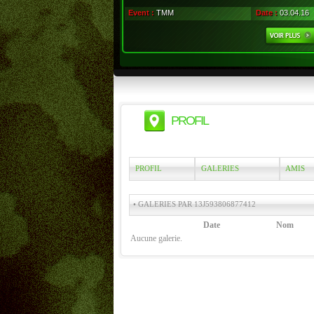
Event :
TMM
Date :
03.04.16
PROFIL
PROFIL
GALERIES
AMIS
• GALERIES PAR 13J593806877412
Date
Nom
Aucune galerie.