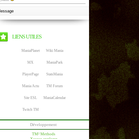
LIENS UTILES
ManiaPlanet
Wiki Mania
MX
ManiaPark
PlayerPage
StatsMania
Mania Actu
TM Forum
Site ESL
ManiaCalendar
Twitch TM
Développement
TM² Methods
Xaseco explorer