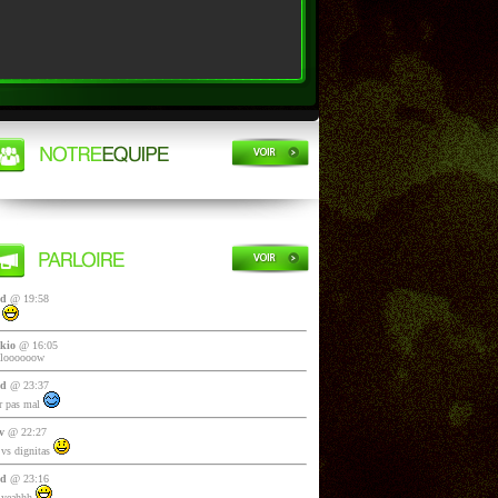
yd
@ 19:58
i
kio
@ 16:05
lloooooow
yd
@ 23:37
 pas mal
v
@ 22:27
vs dignitas
yd
@ 23:16
 yeahhh