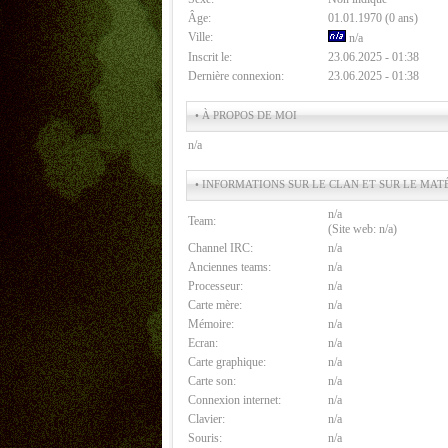
Âge:
01.01.1970 (0 ans)
Ville:
n/a
Inscrit le:
23.06.2025 - 01:38
Dernière connexion:
23.06.2025 - 01:38
• À PROPOS DE MOI
n/a
• INFORMATIONS SUR LE CLAN ET SUR LE MAT
n/a
Team:
(Site web: n/a)
Channel IRC:
n/a
Anciennes teams:
n/a
Processeur:
n/a
Carte mère:
n/a
Mémoire:
n/a
Ecran:
n/a
Carte graphique:
n/a
Carte son:
n/a
Connexion internet:
n/a
Clavier:
n/a
Souris:
n/a