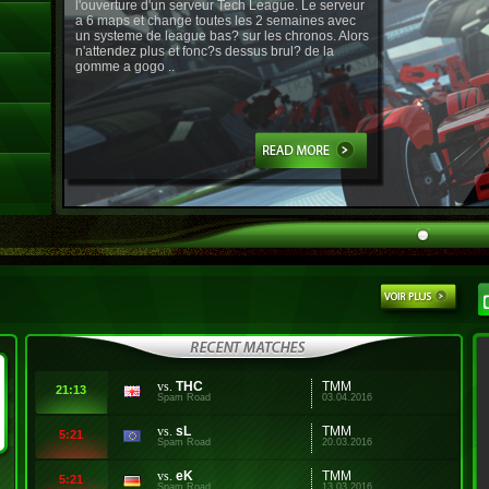
l'ouverture d'un serveur Tech League. Le serveur
a 6 maps et change toutes les 2 semaines avec
un systeme de league bas? sur les chronos. Alors
n'attendez plus et fonc?s dessus brul? de la
gomme a gogo ..
vs.
THC
TMM
21:13
Spam Road
03.04.2016
vs.
sL
TMM
5:21
Spam Road
20.03.2016
vs.
eK
TMM
5:21
Spam Road
13.03.2016