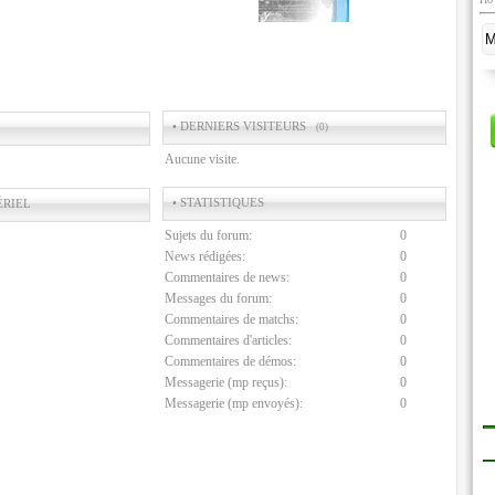
• DERNIERS VISITEURS
(0)
Aucune visite.
• STATISTIQUES
ÉRIEL
Sujets du forum:
0
News rédigées:
0
Commentaires de news:
0
Messages du forum:
0
Commentaires de matchs:
0
Commentaires d'articles:
0
Commentaires de démos:
0
Messagerie (mp reçus):
0
Messagerie (mp envoyés):
0