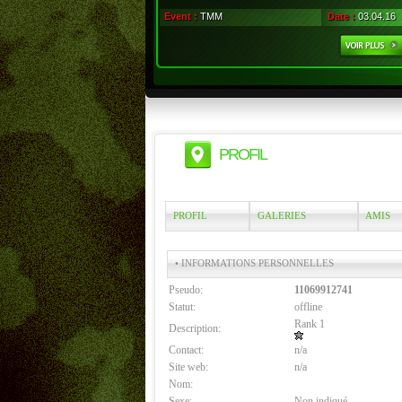
Event :
TMM
Date :
03.04.16
PROFIL
PROFIL
GALERIES
AMIS
• INFORMATIONS PERSONNELLES
Pseudo:
11069912741
Statut:
offline
Rank 1
Description:
Contact:
n/a
Site web:
n/a
Nom:
Sexe:
Non indiqué