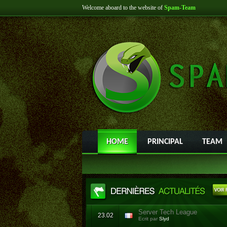
Welcome aboard to the website of
Spam-Team
HOME
PRINCIPAL
TEAM
Server Tech League
23.02
Ecrit par
Slyd