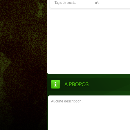
Tapis de souris:
n/a
Aucune description.