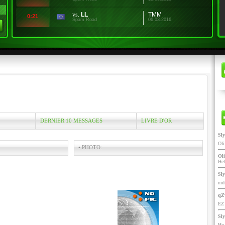
vs.
LL
TMM
0:21
Spam Road
06.03.2016
DERNIER 10 MESSAGES
LIVRE D'OR
Sl
Ol
• PHOTO:
Oli
He
Sl
mdr
qZ
EZ 
Sl
Ho