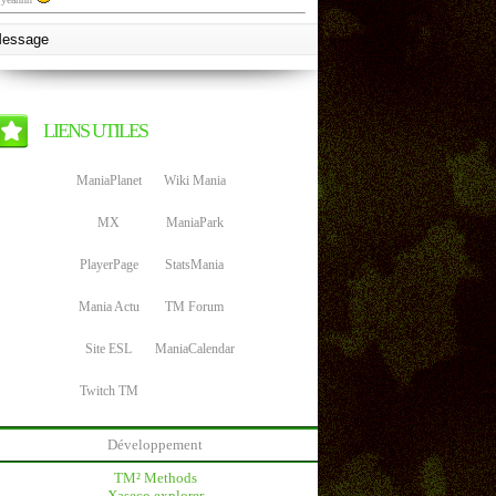
LIENS UTILES
ManiaPlanet
Wiki Mania
MX
ManiaPark
PlayerPage
StatsMania
Mania Actu
TM Forum
Site ESL
ManiaCalendar
Twitch TM
Développement
TM² Methods
Xaseco explorer