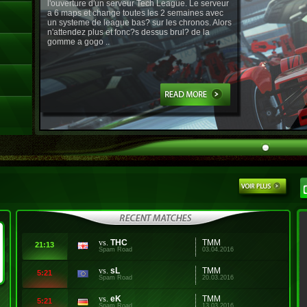
l'ouverture d'un serveur Tech League. Le serveur
a 6 maps et change toutes les 2 semaines avec
un systeme de league bas? sur les chronos. Alors
n'attendez plus et fonc?s dessus brul? de la
gomme a gogo ..
vs.
THC
TMM
21:13
Spam Road
03.04.2016
vs.
sL
TMM
5:21
Spam Road
20.03.2016
vs.
eK
TMM
5:21
Spam Road
13.03.2016