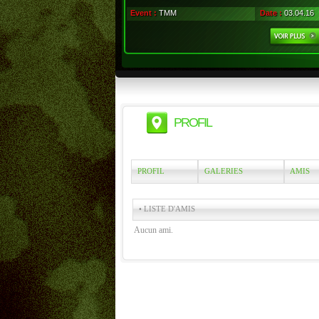
Event :
TMM
Date :
03.04.16
PROFIL
PROFIL
GALERIES
AMIS
• LISTE D'AMIS
Aucun ami.