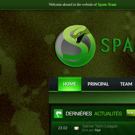
Welcome aboard to the website of
Spam-Team
HOME
PRINCIPAL
TEAM
Server Tech League
23.02
Ecrit par
Slyd