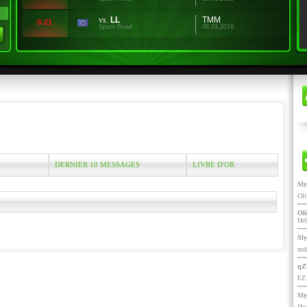
vs.
LL
TMM
0:21
Spam Road
06.03.2016
DERNIER 10 MESSAGES
LIVRE D'OR
Sl
Ol
Oli
He
Sl
mdr
qZ
EZ 
Sl
Ho