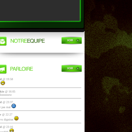
yd
@ 19:58
i
kio
@ 16:05
lloooooow
yd
@ 23:37
 pas mal
v
@ 22:27
vs dignitas
yd
@ 23:16
 yeahhh