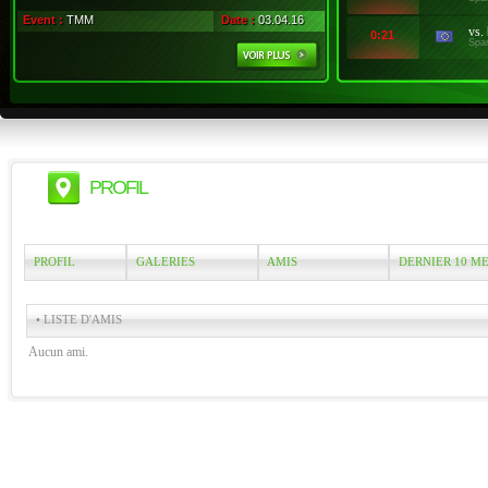
Event :
TMM
Date :
03.04.16
vs.
0:21
Spa
PROFIL
PROFIL
GALERIES
AMIS
DERNIER 10 M
• LISTE D'AMIS
Aucun ami.