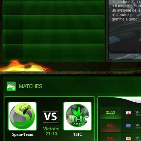
l'ouverture d'un
a 6 maps et chan
un systeme de le
n'attendez plus e
gomme a gogo ..
vs.
21:13
Spa
vs.
5:21
Spa
Victoire
21:13
Spam-Team
THC
vs.
5:21
Spa