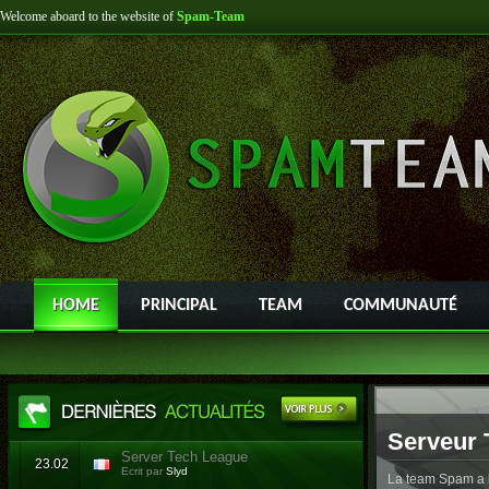
Welcome aboard to the website of
Spam-Team
HOME
PRINCIPAL
TEAM
COMMUNAUTÉ
Serveur 
Server Tech League
23.02
Ecrit par
Slyd
La team Spam a l