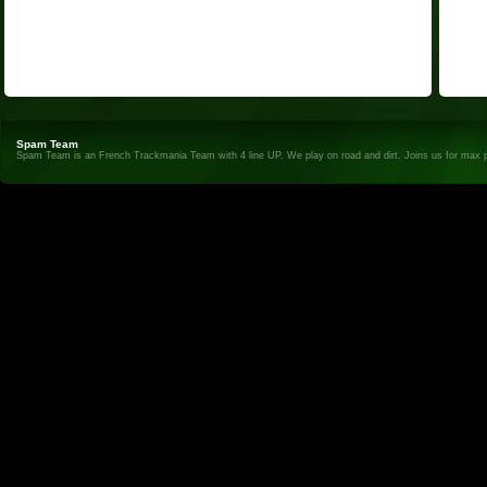
Spam Team
Spam Team is an French Trackmania Team with 4 line UP. We play on road and dirt. Joins us for max 