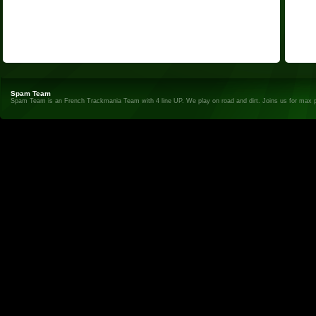
Spam Team
Spam Team is an French Trackmania Team with 4 line UP. We play on road and dirt. Joins us for max 