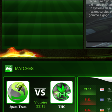
l'ouverture d'un
a 6 maps et chan
un systeme de le
n'attendez plus e
gomme a gogo ..
vs.
21:13
Spa
vs.
5:21
Spa
Victoire
21:13
Spam-Team
THC
vs.
5:21
Spa