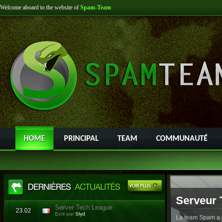
Welcome aboard to the website of
Spam-Team
HOME
PRINCIPAL
TEAM
COMMUNAUTÉ
Serveur 
Server Tech League
23.02
Ecrit par
Slyd
La team Spam a l