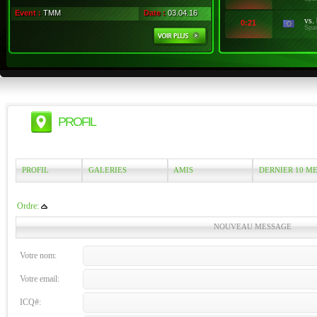
Event :
TMM
Date :
03.04.16
vs.
0:21
Spa
PROFIL
PROFIL
GALERIES
AMIS
DERNIER 10 M
Ordre:
NOUVEAU MESSAGE
Votre nom:
Votre email:
ICQ#: