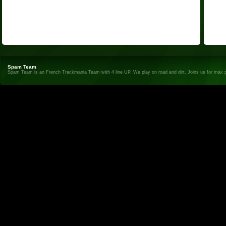
Spam Team
Spam Team is an French Trackmania Team with 4 line UP. We play on road and dirt. Joins us for max 