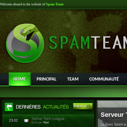
Welcome aboard to the website of
Spam-Team
HOME
PRINCIPAL
TEAM
COMMUNAUTÉ
Serveur 
Server Tech League
23.02
Ecrit par
Slyd
La team Spam a l