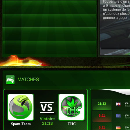
l'ouverture d'un
a 6 maps et chan
un systeme de le
n'attendez plus e
gomme a gogo ..
vs.
21:13
Spa
vs.
5:21
Spa
Victoire
21:13
Spam-Team
THC
vs.
5:21
Spa