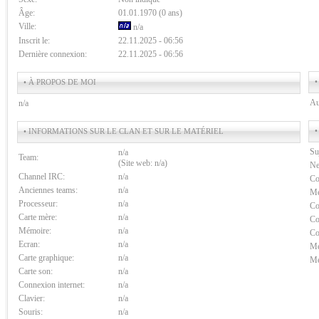
Âge:
01.01.1970 (0 ans)
Ville:
n/a
Inscrit le:
22.11.2025 - 06:56
Dernière connexion:
22.11.2025 - 06:56
•
• À PROPOS DE MOI
Au
n/a
•
• INFORMATIONS SUR LE CLAN ET SUR LE MATÉRIEL
Su
n/a
Team:
(Site web: n/a)
Ne
Channel IRC:
n/a
Co
Anciennes teams:
n/a
Me
Processeur:
n/a
Co
Carte mère:
n/a
Co
Mémoire:
n/a
Co
Ecran:
n/a
Me
Carte graphique:
n/a
Me
Carte son:
n/a
Connexion internet:
n/a
Clavier:
n/a
Souris:
n/a