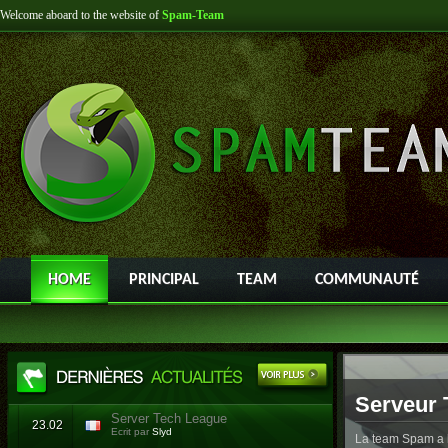
Welcome aboard to the website of
Spam-Team
HOME
PRINCIPAL
TEAM
COMMUNAUTÉ
Serveur 
Server Tech League
23.02
Ecrit par
Slyd
La team Spam a l