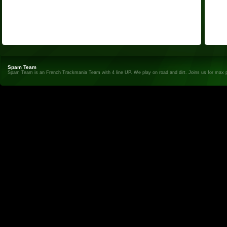
Spam Team
Spam Team is an French Trackmania Team with 4 line UP. We play on road and dirt. Joins us for max 