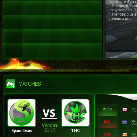
l'ouverture d'un
a 6 maps et chan
un systeme de le
n'attendez plus e
gomme a gogo ..
vs.
21:13
Spa
vs.
5:21
Spa
Victoire
21:13
Spam-Team
THC
vs.
5:21
Spa