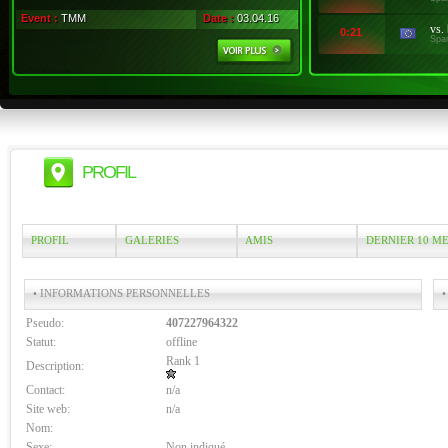
Event :
TMM
Date :
03.04.16
vs.
0:21
Spa
PROFIL
PROFIL
GALERIES
AMIS
DERNIER 10 M
• INFORMATIONS PERSONNELLES
•
Pseudo:
407227964322
Statut:
offline
Rank 1
Description:
Contact:
n/a
Site web:
n/a
Nom:
Sexe:
Non indiqué