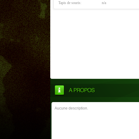
Tapis de souris:
n/a
Aucune description.