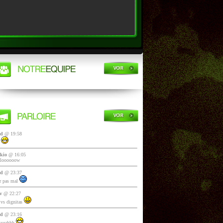
yd
@ 19:58
i
kio
@ 16:05
lloooooow
yd
@ 23:37
 pas mal
v
@ 22:27
vs dignitas
yd
@ 23:16
 yeahhh