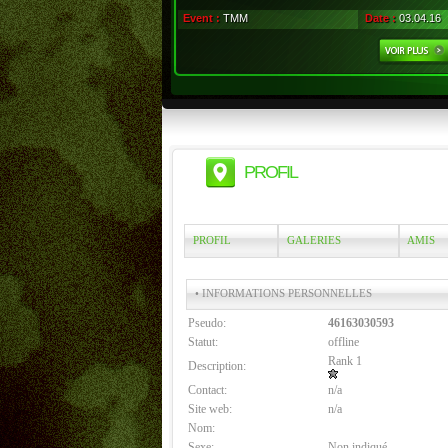
Event :
TMM
Date :
03.04.16
PROFIL
PROFIL
GALERIES
AMIS
• INFORMATIONS PERSONNELLES
Pseudo:
46163030593
Statut:
offline
Rank 1
Description:
Contact:
n/a
Site web:
n/a
Nom:
Sexe:
Non indiqué