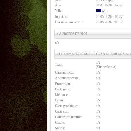
Âge:
01.01.1970 (0 ans)
Ville:
n/a
Inscrit le:
20.05.2026 - 10:27
Dernière connexion:
20.05.2026 - 10:27
• À PROPOS DE MOI
n/a
• INFORMATIONS SUR LE CLAN ET SUR LE MAT
n/a
Team:
(Site web: n/a)
Channel IRC:
n/a
Anciennes teams:
n/a
Processeur:
n/a
Carte mère:
n/a
Mémoire:
n/a
Ecran:
n/a
Carte graphique:
n/a
Carte son:
n/a
Connexion internet:
n/a
Clavier:
n/a
Souris:
n/a