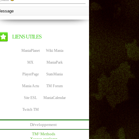
LIENS UTILES
ManiaPlanet
Wiki Mania
MX
ManiaPark
PlayerPage
StatsMania
Mania Actu
TM Forum
Site ESL
ManiaCalendar
Twitch TM
Développement
TM² Methods
Xaseco explorer