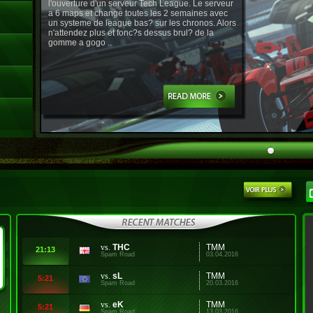
l'ouverture d'un serveur Tech League. Le serveur
a 6 maps et change toutes les 2 semaines avec
un systeme de league bas? sur les chronos. Alors
n'attendez plus et fonc?s dessus brul? de la
gomme a gogo ..
vs.
THC
TMM
21:13
Spam Road
03.04.2016
vs.
sL
TMM
5:21
Spam Road
20.03.2016
vs.
eK
TMM
5:21
Spam Road
13.03.2016