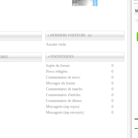
• DERNIERS VISITEURS
(0)
Aucune visite.
• STATISTIQUES
ÉRIEL
Sujets du forum:
0
News rédigées:
0
Commentaires de news:
0
Messages du forum:
0
Commentaires de matchs:
0
Commentaires d'articles:
0
Commentaires de démos:
0
Messagerie (mp reçus):
0
Messagerie (mp envoyés):
0