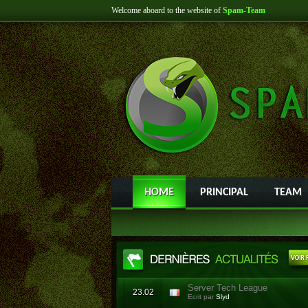
Welcome aboard to the website of
Spam-Team
HOME
PRINCIPAL
TEAM
Server Tech League
23.02
Ecrit par
Slyd