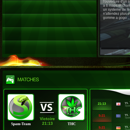
l'ouverture d'un
a 6 maps et chan
un systeme de le
n'attendez plus e
gomme a gogo ..
vs.
21:13
Spa
vs.
5:21
Spa
Victoire
21:13
Spam-Team
THC
vs.
5:21
Spa