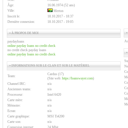
Âge:
16.06.1974 (52 ans)
Ville:
Merton
Inscrit le:
18.10.2017 - 18:37
Dernière connexion:
18.10.2017 - 19:05
•
• À PROPOS DE MOI
Au
paydayloans
online payday loans no credit check
no credit check payday loans
•
online payday loans no credit check
Su
• INFORMATIONS SUR LE CLAN ET SUR LE MATÉRIEL
Ne
Co
Cardus (17)
Team:
Me
(Site web:
https://loanswayer.com
)
Co
Channel IRC:
n/a
Co
Anciennes teams:
n/a
Co
Processeur:
Intel 6420
Me
Carte mère:
n/a
Me
Mémoire:
n/a
Ecran:
n/a
Carte graphique:
MSI Ti4200
Carte son:
n/a
Connexion internet:
24 Mbit