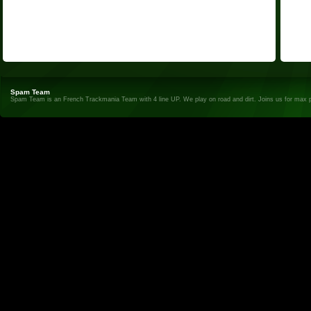
Spam Team
Spam Team is an French Trackmania Team with 4 line UP. We play on road and dirt. Joins us for max 