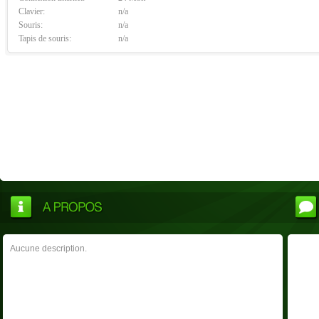
Clavier:
n/a
Souris:
n/a
Tapis de souris:
n/a
Aucune description.