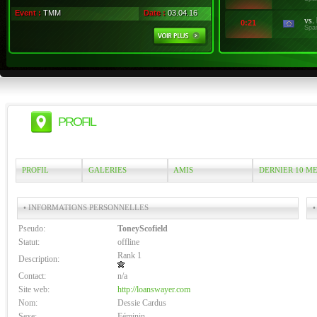
Event :
TMM
Date :
03.04.16
vs.
0:21
Spa
PROFIL
PROFIL
GALERIES
AMIS
DERNIER 10 M
• INFORMATIONS PERSONNELLES
•
Pseudo:
ToneyScofield
Statut:
offline
Rank 1
Description:
Contact:
n/a
Site web:
http://loanswayer.com
Nom:
Dessie Cardus
Sexe:
Féminin