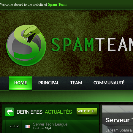
Welcome aboard to the website of
Spam-Team
HOME
PRINCIPAL
TEAM
COMMUNAUTÉ
Serveur 
Server Tech League
23.02
Ecrit par
Slyd
La team Spam a l