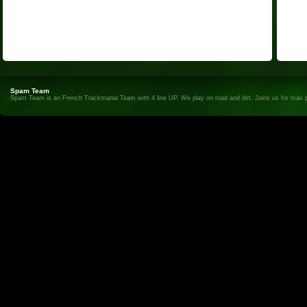
Spam Team
Spam Team is an French Trackmania Team with 4 line UP. We play on road and dirt. Joins us for max 