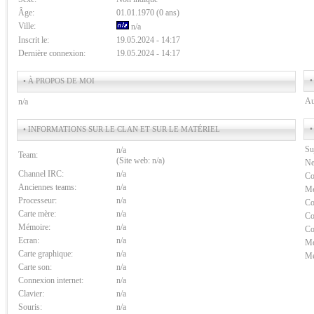
Âge:
01.01.1970 (0 ans)
Ville:
n/a
Inscrit le:
19.05.2024 - 14:17
Dernière connexion:
19.05.2024 - 14:17
•
• À PROPOS DE MOI
Au
n/a
•
• INFORMATIONS SUR LE CLAN ET SUR LE MATÉRIEL
Su
n/a
Team:
(Site web: n/a)
Ne
Channel IRC:
n/a
Co
Anciennes teams:
n/a
Me
Processeur:
n/a
Co
Carte mère:
n/a
Co
Mémoire:
n/a
Co
Ecran:
n/a
Me
Carte graphique:
n/a
Me
Carte son:
n/a
Connexion internet:
n/a
Clavier:
n/a
Souris:
n/a