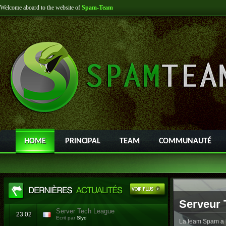
Welcome aboard to the website of
Spam-Team
HOME
PRINCIPAL
TEAM
COMMUNAUTÉ
Serveur 
Server Tech League
23.02
Ecrit par
Slyd
La team Spam a l