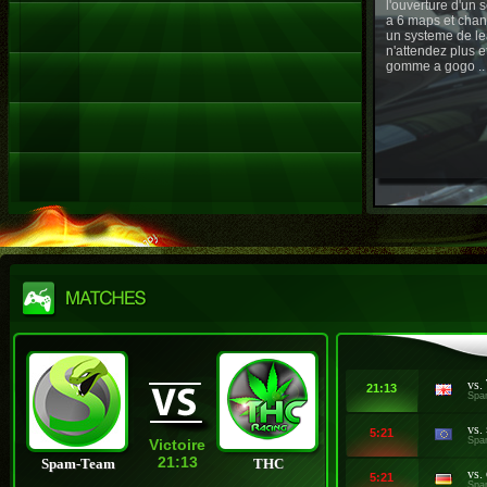
l'ouverture d'un
a 6 maps et chan
un systeme de le
n'attendez plus e
gomme a gogo ..
vs.
21:13
Spa
vs.
5:21
Spa
Victoire
21:13
Spam-Team
THC
vs.
5:21
Spa