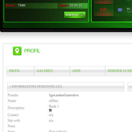
Event :
TMM
Date :
03.04.16
vs.
0:21
Spa
PROFIL
PROFIL
GALERIES
AMIS
DERNIER 10 M
• INFORMATIONS PERSONNELLES
•
Pseudo:
1gocasinoGenevieve
Statut:
offline
Rank 1
Description:
Contact:
n/a
Site web:
n/a
Nom:
Sexe:
Non indiqué