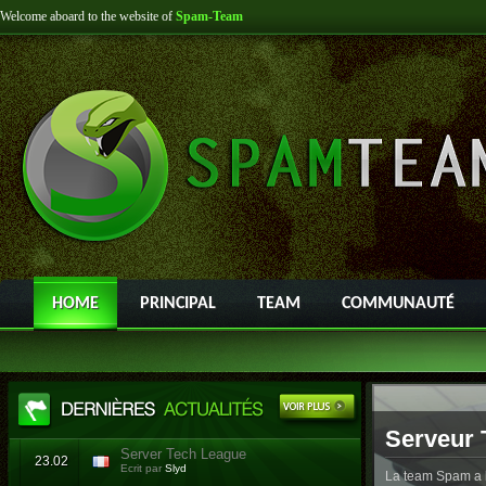
Welcome aboard to the website of
Spam-Team
HOME
PRINCIPAL
TEAM
COMMUNAUTÉ
Serveur 
Server Tech League
23.02
Ecrit par
Slyd
La team Spam a l