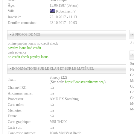
Âge:
13.06.1987 (39 ans)
Ville:
Kobenhavn V
Inscrit le:
22.10.2017 - 11:13
Dernière connexion:
23.10.2017 - 10:03
•
• À PROPOS DE MOI
Au
online payday loans no credit check
payday loans bad credit
cash advance
•
no credit check payday loans
Su
• INFORMATIONS SUR LE CLAN ET SUR LE MATÉRIEL
Ne
Co
Sheedy (22)
Team:
Me
(Site web:
https://loansxxonlinexx.org/
)
Co
Channel IRC:
n/a
Co
Anciennes teams:
n/a
Co
Processeur:
AMD FX Somthing.
Me
Carte mère:
n/a
Me
Mémoire:
n/a
Ecran:
n/a
Carte graphique:
MSI Ti4200
Carte son:
n/a
Connexion internet:
10mb MidtVest Bredb