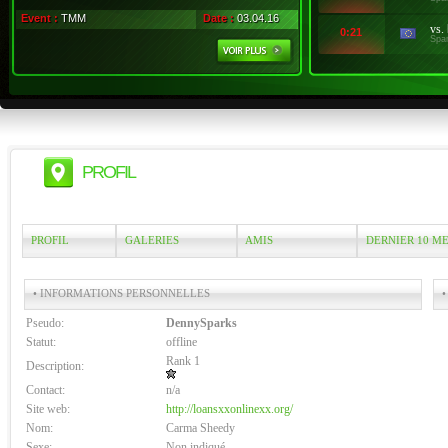
Event :
TMM
Date :
03.04.16
vs.
0:21
Spa
PROFIL
PROFIL
GALERIES
AMIS
DERNIER 10 M
• INFORMATIONS PERSONNELLES
•
Pseudo:
DennySparks
Statut:
offline
Rank 1
Description:
Contact:
n/a
Site web:
http://loansxxonlinexx.org/
Nom:
Carma Sheedy
Sexe:
Non indiqué