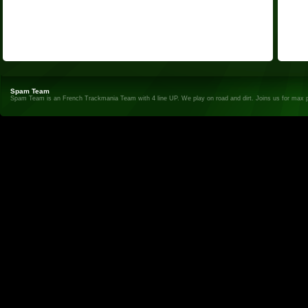
Spam Team
Spam Team is an French Trackmania Team with 4 line UP. We play on road and dirt. Joins us for max 