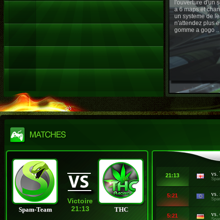
l'ouverture d'un
a 6 maps et chan
un systeme de le
n'attendez plus e
gomme a gogo ..
vs.
21:13
Spa
vs.
5:21
Spa
Victoire
21:13
Spam-Team
THC
vs.
5:21
Spa