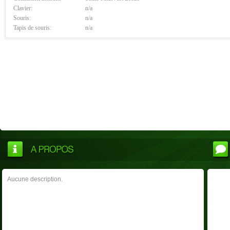
Clavier:
n/a
Souris:
n/a
Tapis de souris:
n/a
Aucune description.