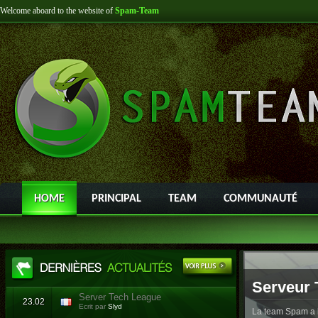
Welcome aboard to the website of
Spam-Team
HOME
PRINCIPAL
TEAM
COMMUNAUTÉ
Serveur 
Server Tech League
23.02
Ecrit par
Slyd
La team Spam a l