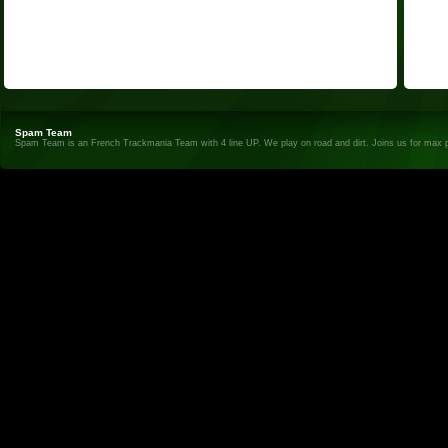
Spam Team
Spam Team is an French Trackmania Team with 4 line UP. We play on road and dirt. Joins us for max 