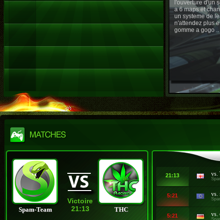
l'ouverture d'un
a 6 maps et chan
un systeme de le
n'attendez plus e
gomme a gogo ..
vs.
21:13
Spa
vs.
5:21
Spa
Victoire
21:13
Spam-Team
THC
vs.
5:21
Spa