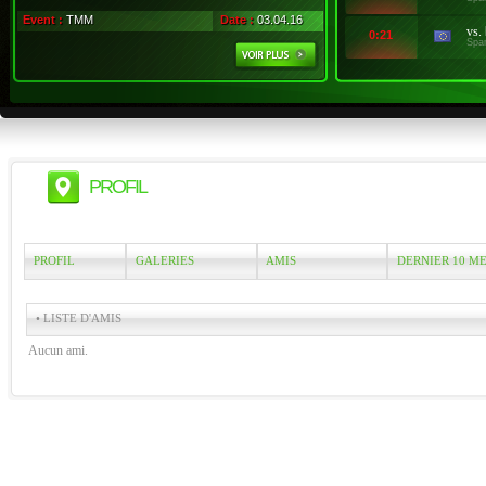
Event :
TMM
Date :
03.04.16
vs.
0:21
Spa
PROFIL
PROFIL
GALERIES
AMIS
DERNIER 10 M
• LISTE D'AMIS
Aucun ami.