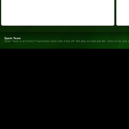
Spam Team
Spam Team is an French Trackmania Team with 4 line UP. We play on road and dirt. Joins us for max 