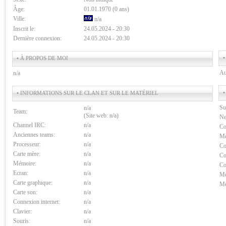
Âge:
01.01.1970 (0 ans)
Ville:
n/a
Inscrit le:
24.05.2024 - 20:30
Dernière connexion:
24.05.2024 - 20:30
•
• À PROPOS DE MOI
Au
n/a
•
• INFORMATIONS SUR LE CLAN ET SUR LE MATÉRIEL
Su
n/a
Team:
(Site web: n/a)
Ne
Channel IRC:
n/a
Co
Anciennes teams:
n/a
Me
Processeur:
n/a
Co
Carte mère:
n/a
Co
Mémoire:
n/a
Co
Ecran:
n/a
Me
Carte graphique:
n/a
Me
Carte son:
n/a
Connexion internet:
n/a
Clavier:
n/a
Souris:
n/a