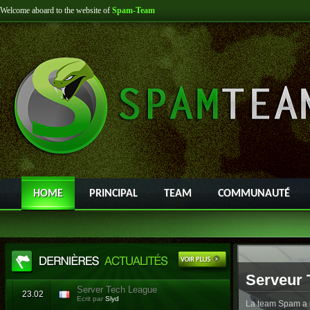
Welcome aboard to the website of
Spam-Team
HOME
PRINCIPAL
TEAM
COMMUNAUTÉ
Serveur 
Server Tech League
23.02
Ecrit par
Slyd
La team Spam a l