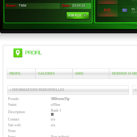
Event :
TMM
Date :
03.04.16
vs.
0:21
Spa
PROFIL
PROFIL
GALERIES
AMIS
DERNIER 10 M
• INFORMATIONS PERSONNELLES
•
Pseudo:
30Deren35p
Statut:
offline
Rank 1
Description:
Contact:
n/a
Site web:
n/a
Nom:
Sexe:
Non indiqué