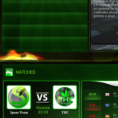
l'ouverture d'un
a 6 maps et chan
un systeme de le
n'attendez plus e
gomme a gogo ..
vs.
21:13
Spa
vs.
5:21
Spa
Victoire
21:13
Spam-Team
THC
vs.
5:21
Spa