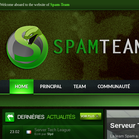
Welcome aboard to the website of
Spam-Team
HOME
PRINCIPAL
TEAM
COMMUNAUTÉ
Serveur 
Server Tech League
23.02
Ecrit par
Slyd
La team Spam a l