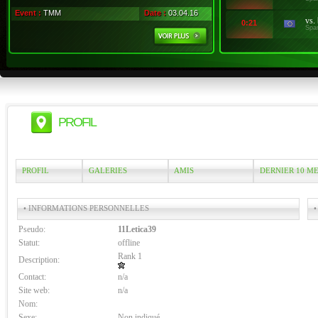
Event :
TMM
Date :
03.04.16
vs.
0:21
Spa
PROFIL
PROFIL
GALERIES
AMIS
DERNIER 10 M
• INFORMATIONS PERSONNELLES
•
Pseudo:
11Letica39
Statut:
offline
Rank 1
Description:
Contact:
n/a
Site web:
n/a
Nom:
Sexe:
Non indiqué