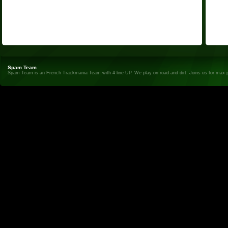
Spam Team
Spam Team is an French Trackmania Team with 4 line UP. We play on road and dirt. Joins us for max 