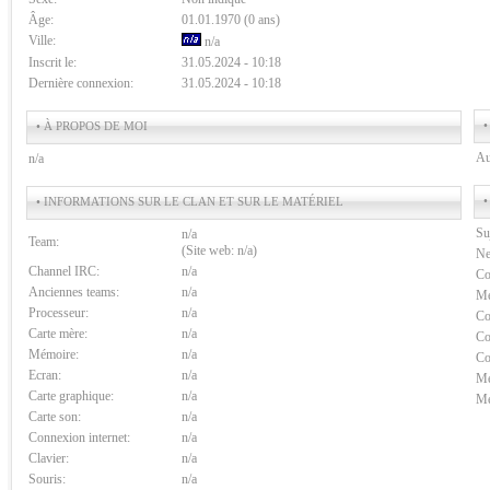
Âge:
01.01.1970 (0 ans)
Ville:
n/a
Inscrit le:
31.05.2024 - 10:18
Dernière connexion:
31.05.2024 - 10:18
•
• À PROPOS DE MOI
Au
n/a
•
• INFORMATIONS SUR LE CLAN ET SUR LE MATÉRIEL
Su
n/a
Team:
(Site web: n/a)
Ne
Channel IRC:
n/a
Co
Anciennes teams:
n/a
Me
Processeur:
n/a
Co
Carte mère:
n/a
Co
Mémoire:
n/a
Co
Ecran:
n/a
Me
Carte graphique:
n/a
Me
Carte son:
n/a
Connexion internet:
n/a
Clavier:
n/a
Souris:
n/a