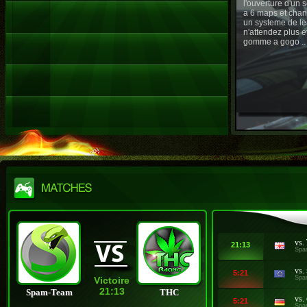
l'ouverture d'un
a 6 maps et chan
un systeme de le
n'attendez plus e
gomme a gogo ..
vs.
21:13
Spa
vs.
5:21
Spa
Victoire
21:13
Spam-Team
THC
vs.
5:21
Spa