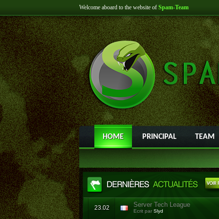
Welcome aboard to the website of
Spam-Team
HOME
PRINCIPAL
TEAM
Server Tech League
23.02
Ecrit par
Slyd