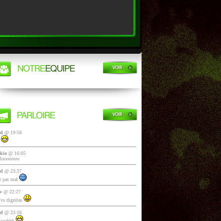
yd
@ 19:58
i
kio
@ 16:05
lloooooow
yd
@ 23:37
 pas mal
v
@ 22:27
vs dignitas
yd
@ 23:16
 yeahhh