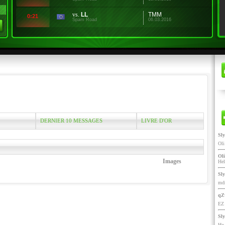
vs.
LL
TMM
0:21
Spam Road
06.03.2016
DERNIER 10 MESSAGES
LIVRE D'OR
Sl
Ol
Oli
Images
He
Sl
mdr
qZ
EZ 
Sl
Ho