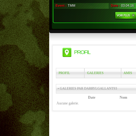
Event :
TMM
Date :
03.04.16
PROFIL
PROFIL
GALERIES
AMIS
• GALERIES PAR DARRYLGALLANT93
Date
Nom
Aucune galerie.