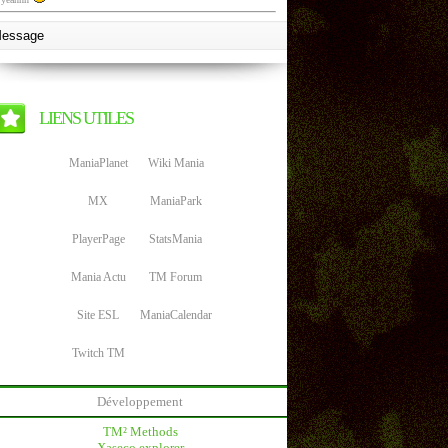
LIENS UTILES
ManiaPlanet
Wiki Mania
MX
ManiaPark
PlayerPage
StatsMania
Mania Actu
TM Forum
Site ESL
ManiaCalendar
Twitch TM
Développement
TM² Methods
Xaseco explorer