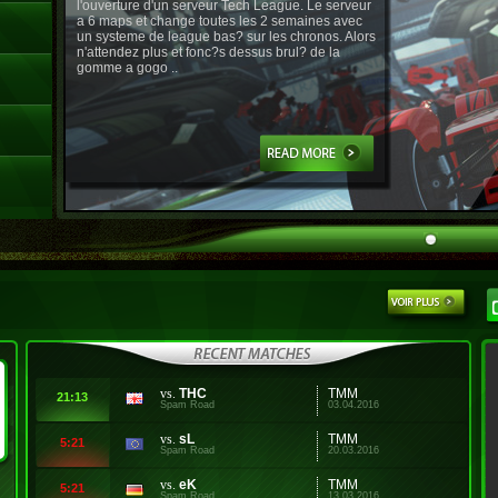
l'ouverture d'un serveur Tech League. Le serveur
a 6 maps et change toutes les 2 semaines avec
un systeme de league bas? sur les chronos. Alors
n'attendez plus et fonc?s dessus brul? de la
gomme a gogo ..
vs.
THC
TMM
21:13
Spam Road
03.04.2016
vs.
sL
TMM
5:21
Spam Road
20.03.2016
vs.
eK
TMM
5:21
Spam Road
13.03.2016