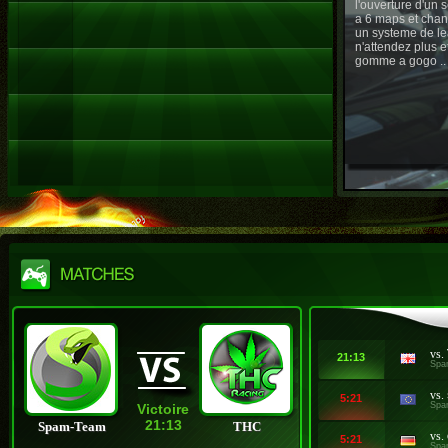
l'ouverture d'un
a 6 maps et chan
un systeme de le
n'attendez plus e
gomme a gogo ..
vs.
21:13
Spa
vs.
5:21
Spa
Victoire
21:13
Spam-Team
THC
vs.
5:21
Spa