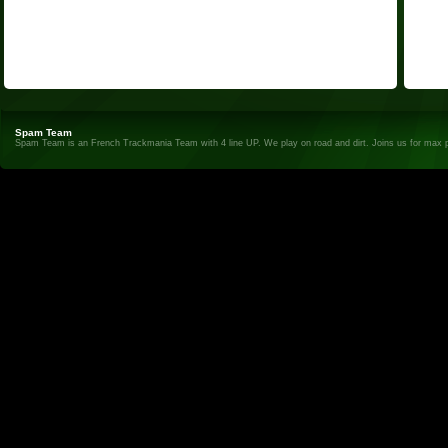
Spam Team
Spam Team is an French Trackmania Team with 4 line UP. We play on road and dirt. Joins us for max 