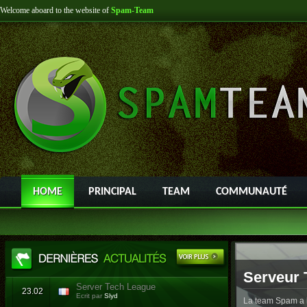
Welcome aboard to the website of
Spam-Team
HOME
PRINCIPAL
TEAM
COMMUNAUTÉ
Serveur 
Server Tech League
23.02
Ecrit par
Slyd
La team Spam a l