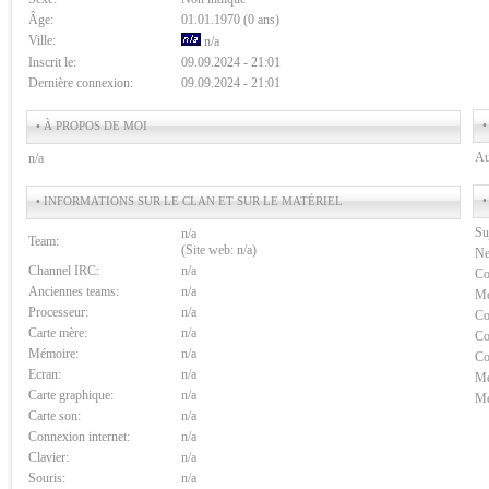
Âge:
01.01.1970 (0 ans)
Ville:
n/a
Inscrit le:
09.09.2024 - 21:01
Dernière connexion:
09.09.2024 - 21:01
•
• À PROPOS DE MOI
Au
n/a
•
• INFORMATIONS SUR LE CLAN ET SUR LE MATÉRIEL
Su
n/a
Team:
(Site web: n/a)
Ne
Channel IRC:
n/a
Co
Anciennes teams:
n/a
Me
Processeur:
n/a
Co
Carte mère:
n/a
Co
Mémoire:
n/a
Co
Ecran:
n/a
Me
Carte graphique:
n/a
Me
Carte son:
n/a
Connexion internet:
n/a
Clavier:
n/a
Souris:
n/a