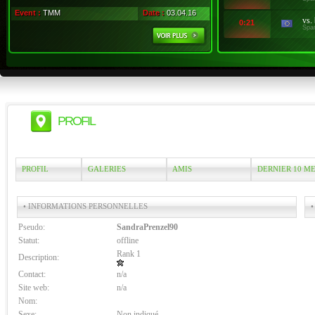
Event :
TMM
Date :
03.04.16
vs.
0:21
Spa
PROFIL
PROFIL
GALERIES
AMIS
DERNIER 10 M
• INFORMATIONS PERSONNELLES
•
Pseudo:
SandraPrenzel90
Statut:
offline
Rank 1
Description:
Contact:
n/a
Site web:
n/a
Nom:
Sexe:
Non indiqué