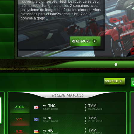
l'ouverture d'un serveur Tech League. Le serveur
a 6 maps et change toutes les 2 semaines avec
un systeme de league bas? sur les chronos. Alors
n'attendez plus et fonc?s dessus brul? de la
gomme a gogo ..
vs.
THC
TMM
21:13
Spam Road
03.04.2016
vs.
sL
TMM
5:21
Spam Road
20.03.2016
vs.
eK
TMM
5:21
Spam Road
13.03.2016