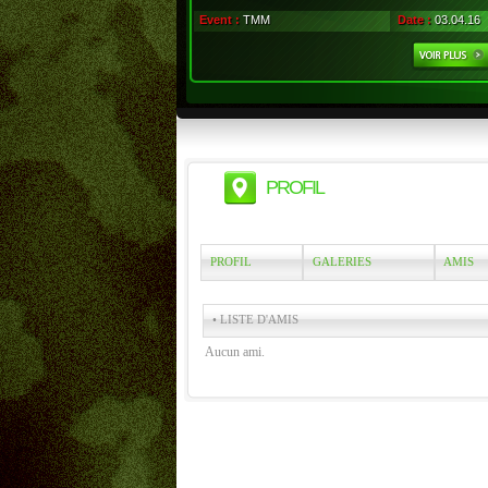
Event :
TMM
Date :
03.04.16
PROFIL
PROFIL
GALERIES
AMIS
• LISTE D'AMIS
Aucun ami.