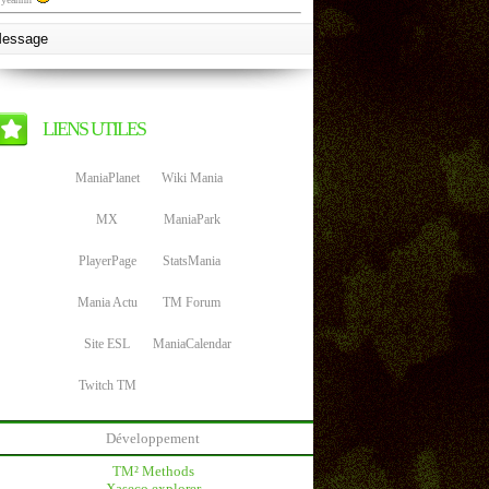
LIENS UTILES
ManiaPlanet
Wiki Mania
MX
ManiaPark
PlayerPage
StatsMania
Mania Actu
TM Forum
Site ESL
ManiaCalendar
Twitch TM
Développement
TM² Methods
Xaseco explorer