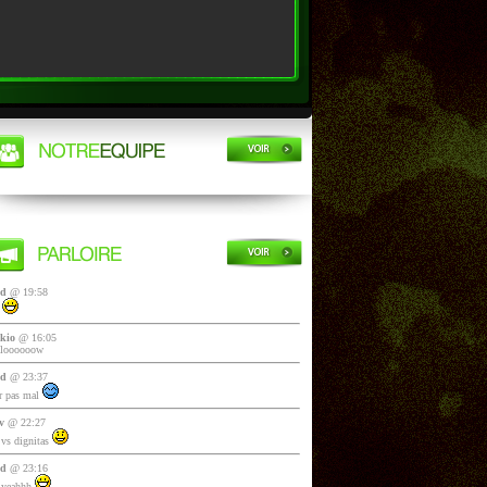
yd
@ 19:58
i
kio
@ 16:05
lloooooow
yd
@ 23:37
 pas mal
v
@ 22:27
vs dignitas
yd
@ 23:16
 yeahhh