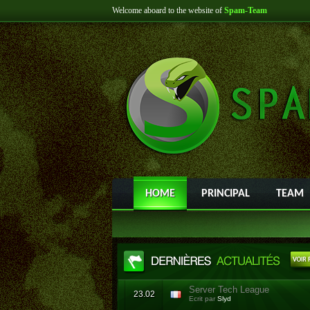
Welcome aboard to the website of
Spam-Team
HOME
PRINCIPAL
TEAM
Server Tech League
23.02
Ecrit par
Slyd