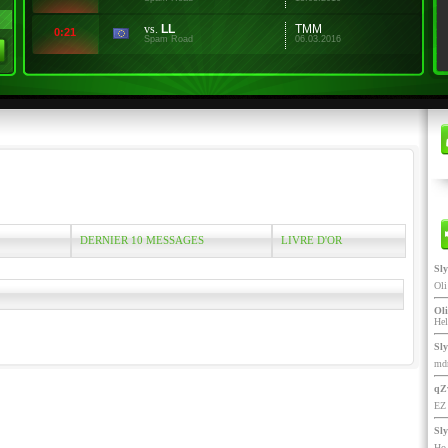
vs.
LL
TMM
0:21
Spam Road
06.03.2016
DERNIER 10 MESSAGES
LIVRE D'OR
Sl
Ol
Oli
He
Sl
mdr
qZ
EZ 
Sl
Ho