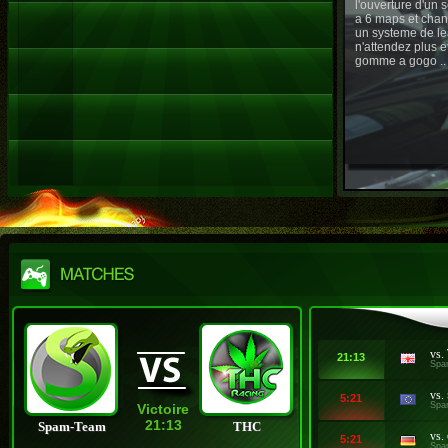
l'ouverture d'un
a 6 maps et chan
un systeme de le
n'attendez plus e
gomme a gogo ..
vs.
21:13
Spa
vs.
5:21
Spa
Victoire
21:13
Spam-Team
THC
vs.
5:21
Spa