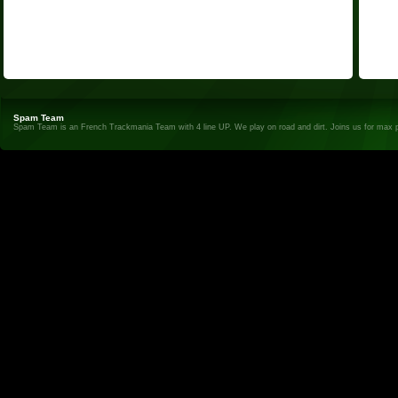
Spam Team
Spam Team is an French Trackmania Team with 4 line UP. We play on road and dirt. Joins us for max 