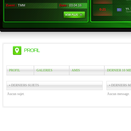
Event :
TMM
Date :
03.04.16
vs.
0:21
Spa
PROFIL
PROFIL
GALERIES
AMIS
DERNIER 10 M
• DERNIERS SUJETS
• DERNIERS M
Aucun sujet.
Aucun message.