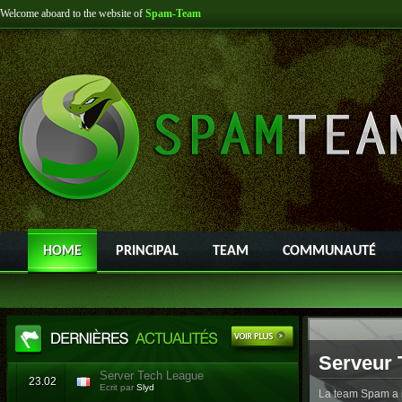
Welcome aboard to the website of
Spam-Team
HOME
PRINCIPAL
TEAM
COMMUNAUTÉ
Serveur 
Server Tech League
23.02
Ecrit par
Slyd
La team Spam a l