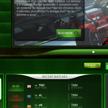
l'ouverture d'un serveur Tech League. Le serveur
a 6 maps et change toutes les 2 semaines avec
un systeme de league bas? sur les chronos. Alors
n'attendez plus et fonc?s dessus brul? de la
gomme a gogo ..
vs.
THC
TMM
21:13
Spam Road
03.04.2016
vs.
sL
TMM
5:21
Spam Road
20.03.2016
vs.
eK
TMM
5:21
Spam Road
13.03.2016