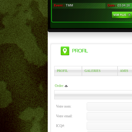
Event :
TMM
Date :
03.04.16
PROFIL
PROFIL
GALERIES
AMIS
Ordre:
Votre nom:
Votre email:
ICQ#: