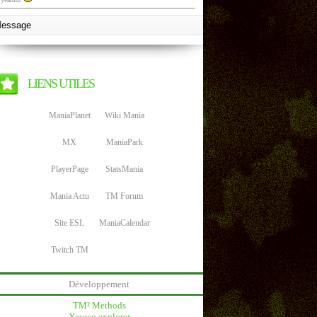
LIENS UTILES
ManiaPlanet
Wiki Mania
MX
ManiaPark
PlayerPage
StatsMania
Mania Actu
TM Forum
Site ESL
ManiaCalendar
Twitch TM
Développement
TM² Methods
Xaseco explorer