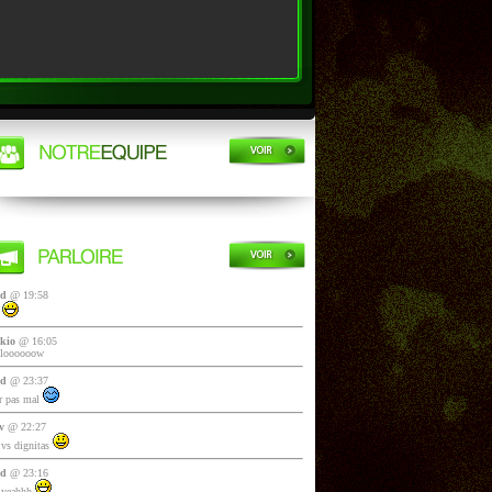
yd
@ 19:58
i
kio
@ 16:05
lloooooow
yd
@ 23:37
 pas mal
v
@ 22:27
vs dignitas
yd
@ 23:16
 yeahhh