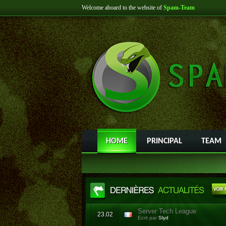
Welcome aboard to the website of
Spam-Team
HOME
PRINCIPAL
TEAM
Server Tech League
23.02
Ecrit par
Slyd