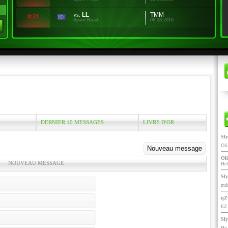
vs.
LL
TMM
0:21
Spam Road
06.03.2016
DERNIER 10 MESSAGES
LIVRE D'OR
Sl
Ol
Oli
NOUVEAU MESSAGE
He
Sl
mdr
qZ
EZ 
Sl
Ho