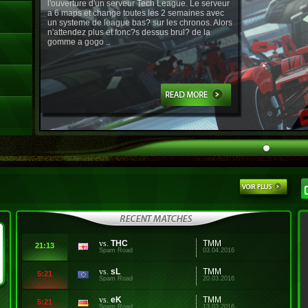
l'ouverture d'un serveur Tech League. Le serveur
a 6 maps et change toutes les 2 semaines avec
un systeme de league bas? sur les chronos. Alors
n'attendez plus et fonc?s dessus brul? de la
gomme a gogo ..
vs.
THC
TMM
21:13
Spam Road
03.04.2016
vs.
sL
TMM
5:21
Spam Road
20.03.2016
vs.
eK
TMM
5:21
Spam Road
13.03.2016