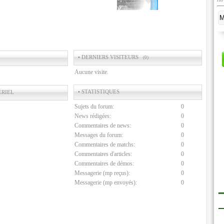
• DERNIERS VISITEURS
(0)
Aucune visite.
• STATISTIQUES
ÉRIEL
Sujets du forum:
0
News rédigées:
0
Commentaires de news:
0
Messages du forum:
0
Commentaires de matchs:
0
Commentaires d'articles:
0
Commentaires de démos:
0
Messagerie (mp reçus):
0
Messagerie (mp envoyés):
0