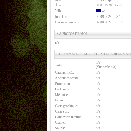
Âge:
01.01.1970 (0 ans)
Ville:
n/a
Inscrit le:
09.09.2024 - 23:12
Dernière connexion:
09.09.2024 - 23:12
• À PROPOS DE MOI
n/a
• INFORMATIONS SUR LE CLAN ET SUR LE MAT
n/a
Team:
(Site web: n/a)
Channel IRC:
n/a
Anciennes teams:
n/a
Processeur:
n/a
Carte mère:
n/a
Mémoire:
n/a
Ecran:
n/a
Carte graphique:
n/a
Carte son:
n/a
Connexion internet:
n/a
Clavier:
n/a
Souris:
n/a