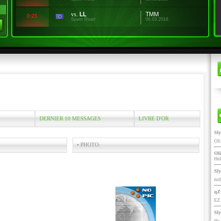
vs.
LL
TMM
0:21
Spam Road
06.03.2016
DERNIER 10 MESSAGES
LIVRE D'OR
Sl
Ol
• PHOTO:
Oli
He
Sl
mdr
qZ
EZ 
Sl
Ho