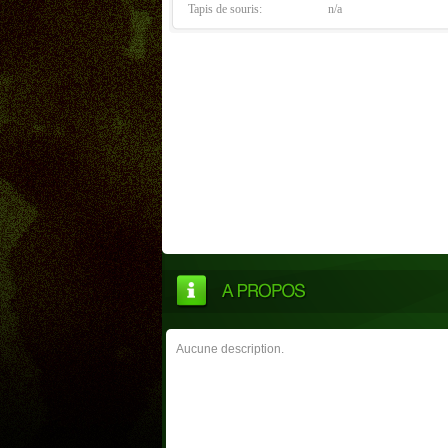
Tapis de souris:
n/a
Aucune description.