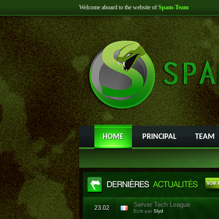
Welcome aboard to the website of
Spam-Team
HOME
PRINCIPAL
TEAM
Server Tech League
23.02
Ecrit par
Slyd