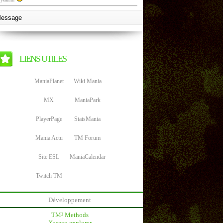
LIENS UTILES
ManiaPlanet
Wiki Mania
MX
ManiaPark
PlayerPage
StatsMania
Mania Actu
TM Forum
Site ESL
ManiaCalendar
Twitch TM
Développement
TM² Methods
Xaseco explorer