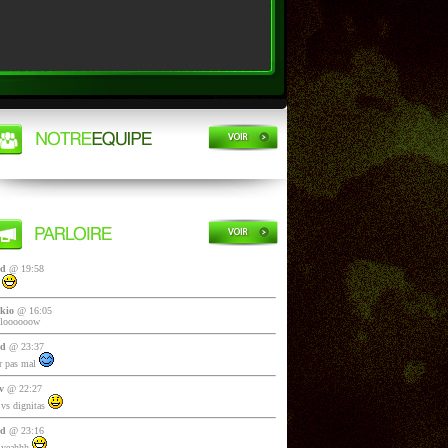
yd
@ 19:58
i
kio
@ 16:05
lloooooow
yd
@ 23:37
 pas mal
v
@ 22:27
vs dignitas
yd
@ 23:16
 yeahhh