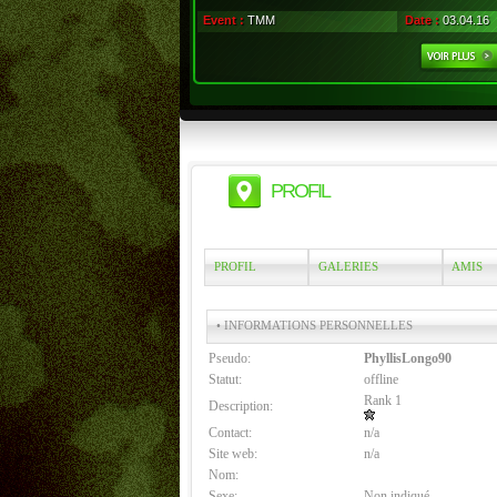
Event :
TMM
Date :
03.04.16
PROFIL
PROFIL
GALERIES
AMIS
• INFORMATIONS PERSONNELLES
Pseudo:
PhyllisLongo90
Statut:
offline
Rank 1
Description:
Contact:
n/a
Site web:
n/a
Nom:
Sexe:
Non indiqué