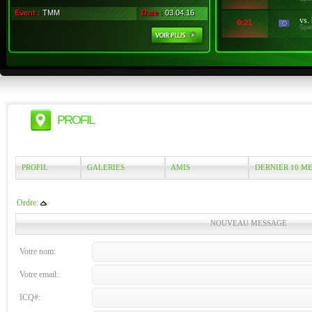
Event :
TMM
Date :
03.04.16
vs.
0:21
Spa
PROFIL
PROFIL
GALERIES
AMIS
DERNIER 10 M
Ordre:
NOUVEAU MESSAGE
Votre nom:
Votre email:
ICQ#: