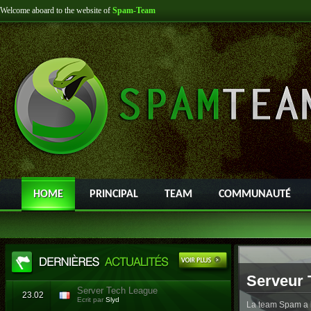
Welcome aboard to the website of
Spam-Team
HOME
PRINCIPAL
TEAM
COMMUNAUTÉ
Serveur 
Server Tech League
23.02
Ecrit par
Slyd
La team Spam a l