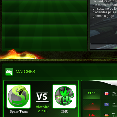
l'ouverture d'un
a 6 maps et chan
un systeme de le
n'attendez plus e
gomme a gogo ..
vs.
21:13
Spa
vs.
5:21
Spa
Victoire
21:13
Spam-Team
THC
vs.
5:21
Spa