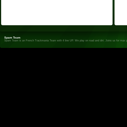
Spam Team
Spam Team is an French Trackmania Team with 4 line UP. We play on road and dirt. Joins us for max 