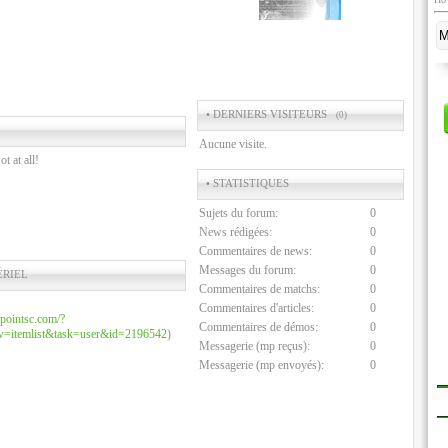
• DERNIERS VISITEURS
(0)
Aucune visite.
 at all!
• STATISTIQUES
Sujets du forum:
0
News rédigées:
0
Commentaires de news:
0
Messages du forum:
0
ÉRIEL
Commentaires de matchs:
0
Commentaires d'articles:
0
epointsc.com/?
Commentaires de démos:
0
=itemlist&task=user&id=2196542
)
Messagerie (mp reçus):
0
Messagerie (mp envoyés):
0