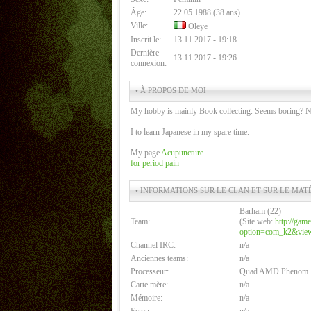
Âge:
22.05.1988 (38 ans)
Ville:
Oleye
Inscrit le:
13.11.2017 - 19:18
Dernière
13.11.2017 - 19:26
connexion:
• À PROPOS DE MOI
My hobby is mainly Book collecting. Seems boring? Not
I to learn Japanese in my spare time.
My page
Acupuncture
for period pain
• INFORMATIONS SUR LE CLAN ET SUR LE MAT
Barham (22)
Team:
(Site web:
http://gam
option=com_k2&view
Channel IRC:
n/a
Anciennes teams:
n/a
Processeur:
Quad AMD Phenom
Carte mère:
n/a
Mémoire:
n/a
Ecran:
n/a