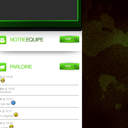
yd
@ 19:58
i
kio
@ 16:05
lloooooow
yd
@ 23:37
 pas mal
v
@ 22:27
vs dignitas
yd
@ 23:16
 yeahhh