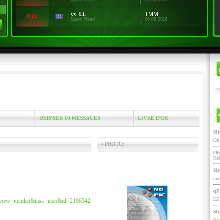
vs.
LL
TMM
0:21
Spam Road
06.03.2016
DERNIER 10 MESSAGES
LIVRE D'OR
Sl
Ol
• PHOTO:
Oli
He
Sl
mdr
qZ
EZ 
&view=itemlist&task=user&id=2196542
Sl
Ho