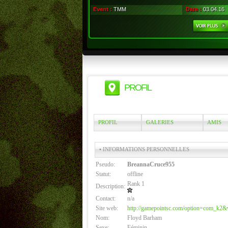
Event :
TMM
Date :
03.04.16
PROFIL
PROFIL
GALERIES
AMIS
• INFORMATIONS PERSONNELLES
Pseudo:
BreannaCruce955
Statut:
offline
Rank 1
Description:
Contact:
n/a
Site web:
http://gamepointsc.com/option=com_k2
Nom:
Floyd Barham
Sexe:
Féminin