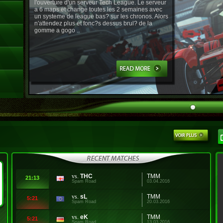
l'ouverture d'un serveur Tech League. Le serveur
a 6 maps et change toutes les 2 semaines avec
un systeme de league bas? sur les chronos. Alors
n'attendez plus et fonc?s dessus brul? de la
gomme a gogo ..
vs.
THC
TMM
21:13
Spam Road
03.04.2016
vs.
sL
TMM
5:21
Spam Road
20.03.2016
vs.
eK
TMM
5:21
Spam Road
13.03.2016