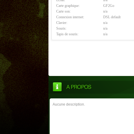
Carte graphique:
GF2Go
Carte son:
n/a
Connexion internet:
DSL default
Clavier:
n/a
Souris:
n/a
Tapis de souris:
n/a
Aucune description.