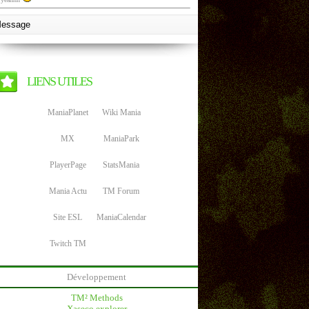
LIENS UTILES
ManiaPlanet
Wiki Mania
MX
ManiaPark
PlayerPage
StatsMania
Mania Actu
TM Forum
Site ESL
ManiaCalendar
Twitch TM
Développement
TM² Methods
Xaseco explorer