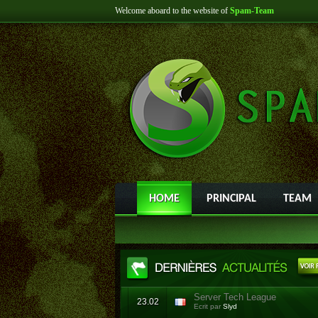
Welcome aboard to the website of
Spam-Team
HOME
PRINCIPAL
TEAM
Server Tech League
23.02
Ecrit par
Slyd