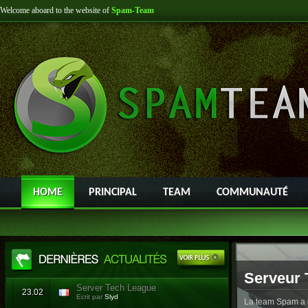
Welcome aboard to the website of
Spam-Team
HOME
PRINCIPAL
TEAM
COMMUNAUTÉ
Serveur 
Server Tech League
23.02
Ecrit par
Slyd
La team Spam a l