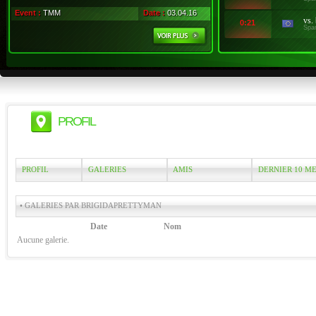
Event :
TMM
Date :
03.04.16
vs.
0:21
Spa
PROFIL
PROFIL
GALERIES
AMIS
DERNIER 10 M
• GALERIES PAR BRIGIDAPRETTYMAN
Date
Nom
Aucune galerie.