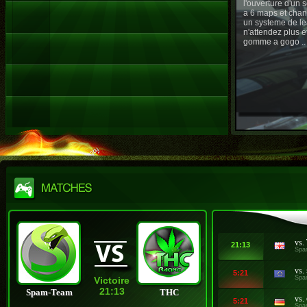
l'ouverture d'un
a 6 maps et chan
un systeme de le
n'attendez plus e
gomme a gogo ..
vs.
21:13
Spa
vs.
5:21
Spa
Victoire
21:13
Spam-Team
THC
vs.
5:21
Spa